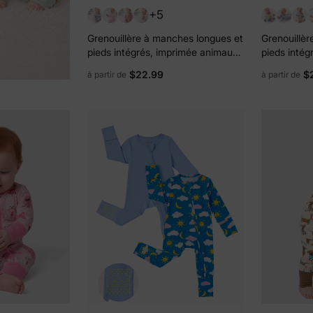
+5
Grenouillère à manches longues et
Grenouillèr
pieds intégrés, imprimée animaux,
pieds intég
en bambou, pour bébé
en bambou,
$22.99
$
à partir de
à partir de
garçon/fille, avec fermeture éclair
éclair doub
à double sens, antidérapante et
bandeau pour les cheveux,
couleur abricot