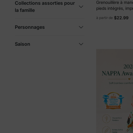
Grenouillère à man
Collections assorties pour
pieds intégrés, im
la famille
en bambou, rose f
$22.99
à partir de
éclair double sens,
avec bandeau.
Personnages
Saison