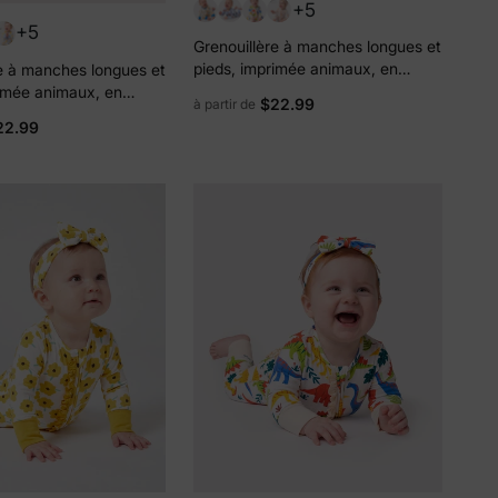
+5
+5
Grenouillère à manches longues et
pieds, imprimée animaux, en
e à manches longues et
bambou, pour bébé garçon/fille,
rimée animaux, en
$22.99
à partir de
avec fermeture éclair à double
quoise, avec
22.99
sens, antidérapante et bandeau
clair à double sens et
pour les cheveux, bleu clair