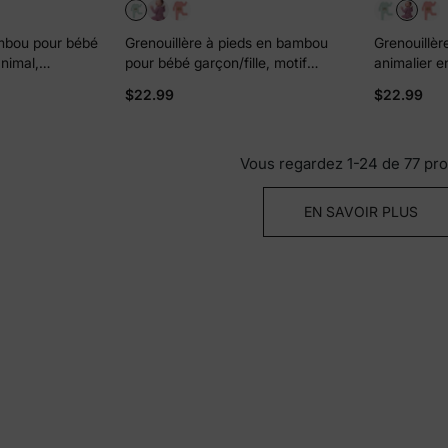
ambou pour bébé
Grenouillère à pieds en bambou
Grenouillère
animal,
pour bébé garçon/fille, motif
animalier 
uble sens,
animal enfantin, fermeture éclair
garçon/fille
$22.99
$22.99
double sens, verte
double sen
Vous regardez 1-24 de 77 pro
EN SAVOIR PLUS