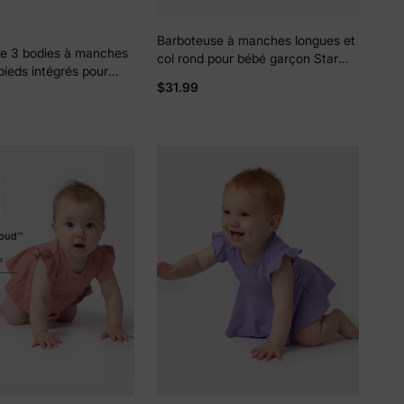
Barboteuse à manches longues et
e 3 bodies à manches
ciez de
col rond pour bébé garçon Star
pieds intégrés pour
% de
Wars, ensemble 3 pièces,
$31.99
/fille en bambou, bleu
multicolore
ction
et imprimé arc-en-ciel,
clair double sens,
fidentialité
t.