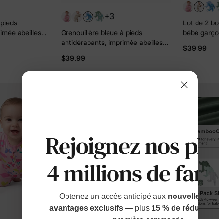
+3
 pieds
Lot de 2 b
imée abeilles
bébé garçon/
Grenouillère bleue à pieds
arçon/fille (lot
couleur caf
antidérapants, imprimée abeilles
$39.99
lair double
double sens
et motif bambou, lot de 2, en
$39.99
bambou, bleu uni
Rejoignez nos plu
4 millions de fami
Obtenez un accès anticipé aux
nouvelles sort
avantages exclusifs
— plus
15 % de réduction