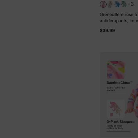
+3
Grenouillère rose à
antidérapants, impr
et unie, pour bébé g
$39.99
de 2). Fermeture éc
sens.