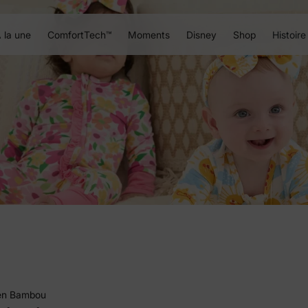
 la une
ComfortTech™
Moments
Disney
Shop
Histoire
 en Bambou