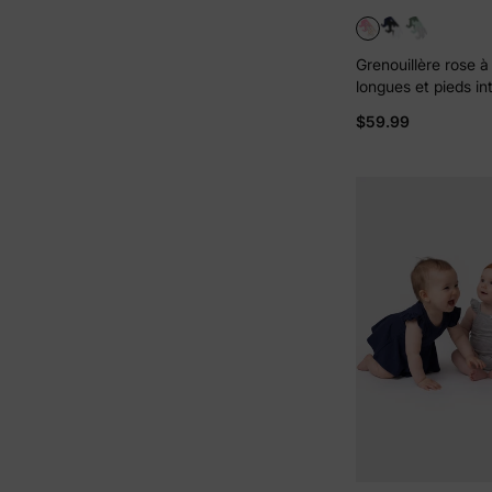
Grenouillère rose 
longues et pieds in
imprimée arc-en-cie
$59.99
bambou rose. Colori
imprimé arc-en-cie
éclair à double sen
Antidérapante.