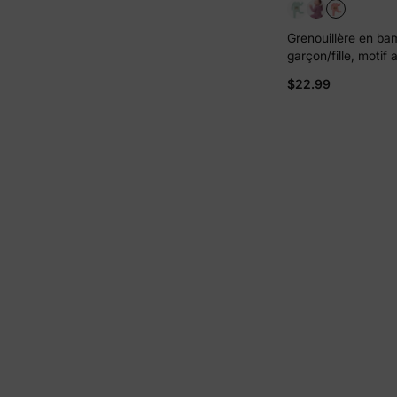
Grenouillère en b
garçon/fille, motif 
fermeture éclair do
$22.99
orange et rouge