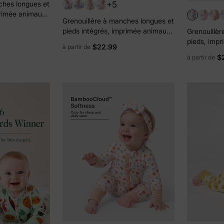
+5
ches longues et
primée animaux,
Grenouillère à manches longues et
oncé, fermeture
pieds intégrés, imprimée animaux,
Grenouillèr
 antidérapante,
en bambou rose, avec fermeture
pieds, imp
$22.99
à partir de
éclair double sens, antidérapante
bambou tur
$
à partir de
et bandeau pour les cheveux.
fermeture é
bandeau.