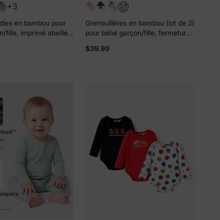
+3
odies en bambou pour
Grenouillères en bambou (lot de 2)
fille, imprimé abeille,
pour bébé garçon/fille, fermeture
é, fermeture éclair
éclair double sens, manches
$39.99
, antidérapants
longues, antidérapantes, jaune
pâle
s de
lles
ies et
sur votre