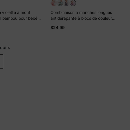
 violette à motif
Combinaison à manches longues
en bambou pour bébé
antidérapante à blocs de couleur,
, fermeture éclair
fermeture éclair double sens,
$24.99
s
couleur bambou, pour bébé
garçon/fille, violet
duits