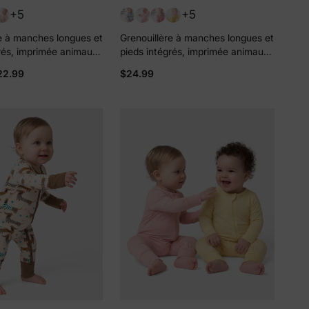
+5
+5
e à manches longues et
Grenouillère à manches longues et
rés, imprimée animaux,
pieds intégrés, imprimée animaux,
 jaune, avec fermeture
en bambou, pour bébé
22.99
$24.99
le sens et bandeau.
garçon/fille, avec fermeture éclair
à double sens, antidérapante, et
bandeau pour les cheveux, jaune
abricot