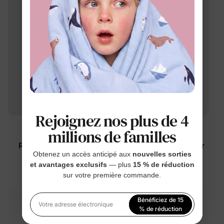
Rejoignez nos plus de 4
millions de familles
Occasion
Occasion
Robe pour petite fille
Robe de Noël verte pour
Obtenez un accès anticipé aux
nouvelles sorties
noire
petite fille
et avantages exclusifs
— plus
15 % de réduction
$14.99
$12.99
sur votre première commande.
Bénéficiez de 15
Votre adresse électronique
% de réduction