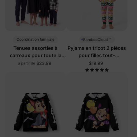
™
Coordination familiale
BambooCloud
Tenues assorties à
Pyjama en tricot 2 pièces
carreaux pour toute la
pour filles tout-
famille en noir
petits/enfants de Noël
$23.99
$19.99
à partir de