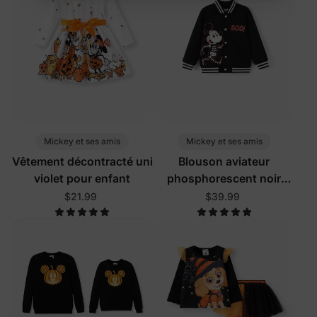
En vous inscrivant, vous acceptez notre
Politique de
confidentialité
Mickey et ses amis
Mickey et ses amis
Vêtement décontracté uni
Blouson aviateur
violet pour enfant
phosphorescent noir
Disney Mickey et ses
$21.99
$39.99
amis pour Halloween,
pour tout-petit/enfant
garçon