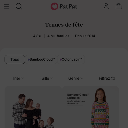
Tenues de fête
4.8★
4 M+ familles
Depuis 2014
Tous
BambooCloud
™
CotonLapin
™
Trier
Taille
Genre
Filtrez