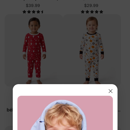
robe d'Halloween à
canne en sucre de Noël
$39.99
$29.99
manches longues en tulle
et sac ou chapeau Skye,
violet
™
™
BambooCloud
BambooCloud
Pyjama unisexe
Pyjama unisexe
bébé/tout-petit 2 pièces
bébé/tout-petit 2 pièces
pain d'épices et renne de
citrouilles souriantes
$19.99
$19.99
Noël