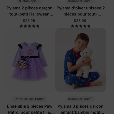
™
™
CotonLapin
BambooCloud
Pyjama 2 pièces garçon
Pyjama d'hiver unisexe 2
tout-petit Halloween
pièces pour tout-
blanc
petits/enfants motif
$25.99
$23.99
pingouin
™
Patrouille des Pattes
BambooCloud
Ensemble 2 pièces Paw
Pyjama 3 pièces garçon
Patrol pour petite fille,
enfant/bambin motif