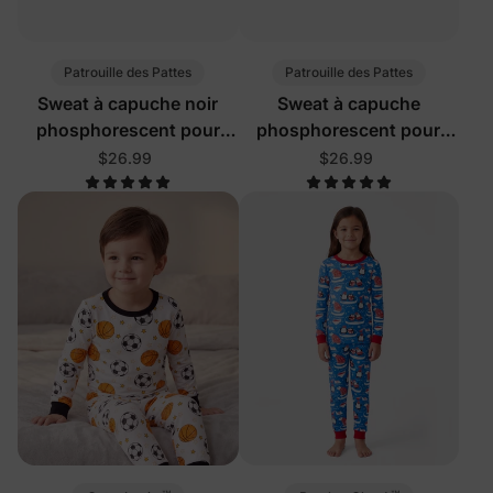
Patrouille des Pattes
Patrouille des Pattes
Sweat à capuche noir
Sweat à capuche
phosphorescent pour
phosphorescent pour
tout-petit garçon de la
petite fille de la Pat'
$26.99
$26.99
Pat' Patrouille Chase
Patrouille, motif Skye,
Halloween
Halloween, noir et blanc