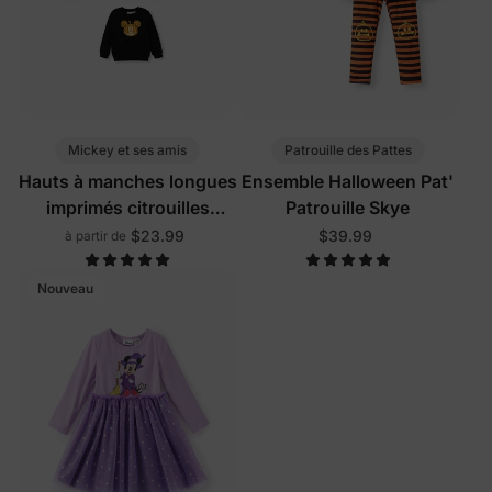
Mickey et ses amis
Patrouille des Pattes
Hauts à manches longues
Ensemble Halloween Pat'
imprimés citrouilles
Patrouille Skye
Disney Mickey et ses
$23.99
$39.99
à partir de
amis, phosphorescents
pour Halloween, assortis
Nouveau
à la famille, noirs