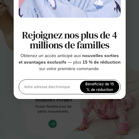
couche
Des changements faciles,
bébé heureux.
Rejoignez nos plus de 4
millions de familles
Obtenez un accès anticipé aux
nouvelles sorties
et avantages exclusifs
— plus
15 % de réduction
sur votre première commande.
Bénéficiez de 15
Votre adresse électronique
% de réduction
Moments éveillés
En vous inscrivant, vous acceptez notre
Politique de
Assez flexible pour les
confidentialité
petits mouvements.