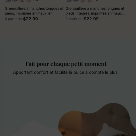
Grenouillère à manches longues et
Grenouillère à manches longues et
pieds, imprimée animaux, en
pieds intégrés, imprimée animaux,
bambou, pour bébé garçon/fille,
en bambou rose, avec fermeture
$22.99
$22.99
à partir de
à partir de
avec fermeture éclair à double
éclair double sens, antidérapante et
sens, antidérapante et bandeau
bandeau pour les cheveux.
pour les cheveux, bleu clair
Fait pour chaque petit moment
Apportant confort et facilité là où cela compte le plus.