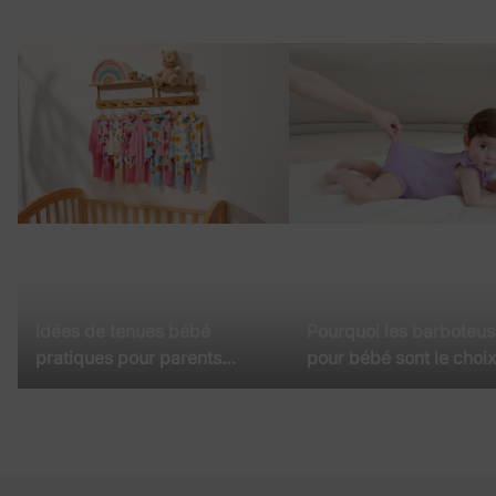
Idées de tenues bébé
Pourquoi les barboteu
pratiques pour parents
pour bébé sont le choi
débordés | Guide complet
parfait pour les temps
chauds