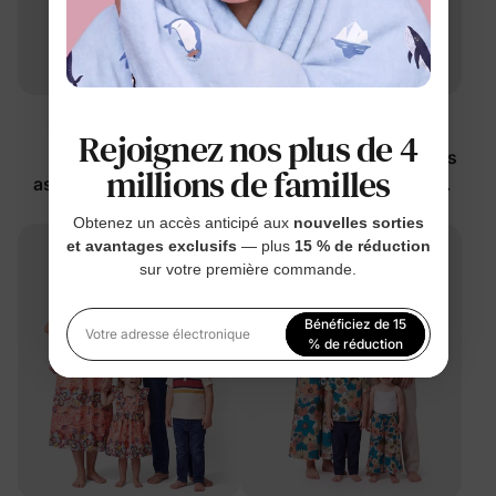
Coordination familiale
Coordination familiale
Rejoignez nos plus de 4
Tenues tropicales
Tenues florales assorties
millions de familles
assorties pour toute la
pour toute la famille
famille en blanc
Abricot
$9.99
$8.99
à partir de
à partir de
Obtenez un accès anticipé aux
nouvelles sorties
et avantages exclusifs
— plus
15 % de réduction
sur votre première commande.
Bénéficiez de 15
Votre adresse électronique
% de réduction
En vous inscrivant, vous acceptez notre
Politique de
confidentialité