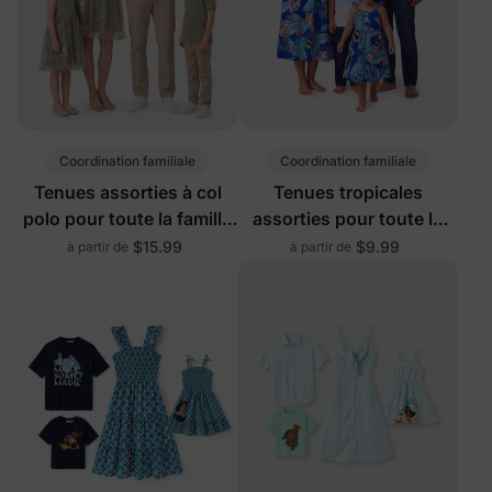
Coordination familiale
Coordination familiale
Tenues assorties à col
Tenues tropicales
polo pour toute la famille
assorties pour toute la
en vert
famille en bleu
$15.99
$9.99
à partir de
à partir de