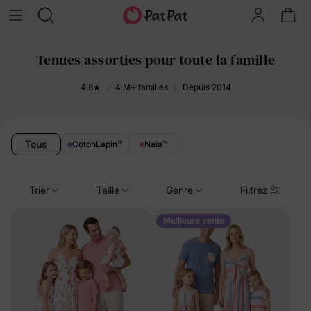
Tenues assorties pour toute la famille
4.8★
4 M+ familles
Depuis 2014
Tous
CotonLapin
™
Naia
™
Trier
Taille
Genre
Filtrez
Meilleure vente