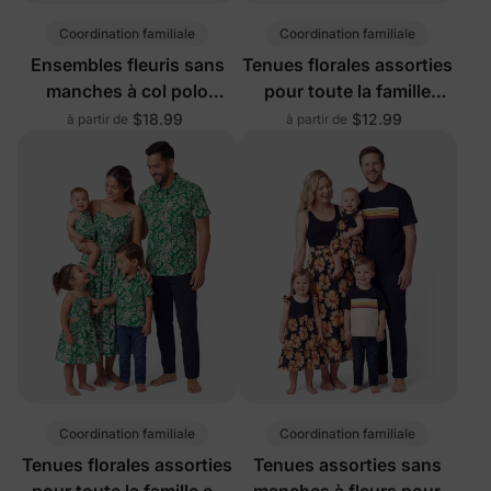
Coordination familiale
Coordination familiale
Ensembles fleuris sans
Tenues florales assorties
manches à col polo
pour toute la famille
assortis pour toute la
multicolores
$18.99
$12.99
à partir de
à partir de
famille
Coordination familiale
Coordination familiale
Tenues florales assorties
Tenues assorties sans
pour toute la famille en
manches à fleurs pour