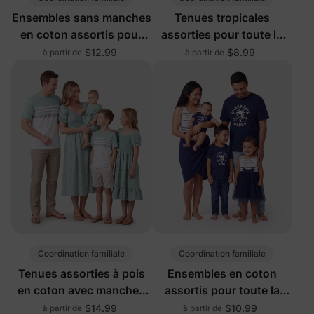
Ensembles sans manches
Tenues tropicales
en coton assortis pour
assorties pour toute la
toute la famille, noirs
famille en rouge
$12.99
$8.99
à partir de
à partir de
Coordination familiale
Coordination familiale
Tenues assorties à pois
Ensembles en coton
en coton avec manches
assortis pour toute la
bouffantes familiales
famille, bleu
$14.99
$10.99
à partir de
à partir de