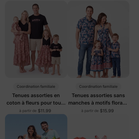
Coordination familiale
Coordination familiale
Tenues assorties en
Tenues assorties sans
coton à fleurs pour toute
manches à motifs floraux
la famille, noires
pour toute la famille
$11.99
$15.99
à partir de
à partir de