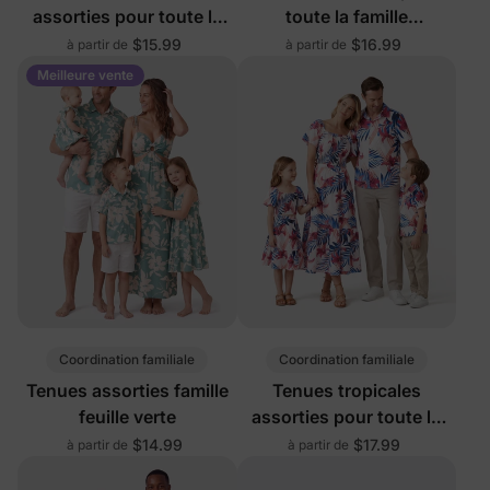
assorties pour toute la
toute la famille
famille multicolores
multicolores
$15.99
$16.99
à partir de
à partir de
Meilleure vente
Coordination familiale
Coordination familiale
Tenues assorties famille
Tenues tropicales
feuille verte
assorties pour toute la
famille en blanc
$14.99
$17.99
à partir de
à partir de