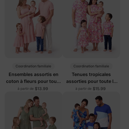
Coordination familiale
Coordination familiale
Ensembles assortis en
Tenues tropicales
coton à fleurs pour toute
assorties pour toute la
la famille, rose
famille beige
$13.99
$15.99
à partir de
à partir de