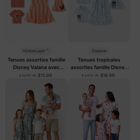
™
Couture
CotonLapin
Tenues assorties famille
Tenues tropicales
Disney Vaiana avec
assorties famille Disney
shorts intégrés &
bleu clair
$15.99
$18.99
à partir de
à partir de