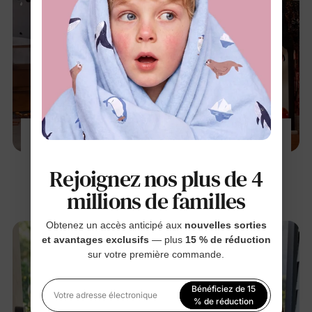
30 costumes et tenues d'Halloween pour
toute la famille
27 juil. 2025
Rejoignez nos plus de 4
millions de familles
Obtenez un accès anticipé aux
nouvelles sorties
et avantages exclusifs
— plus
15 % de réduction
sur votre première commande.
Bénéficiez de 15
Votre adresse électronique
% de réduction