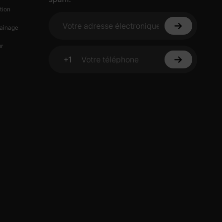
tion
ainage
Votre adresse électronique
ciez de
r
% de
ction
+1
Votre téléphone
fidentialité