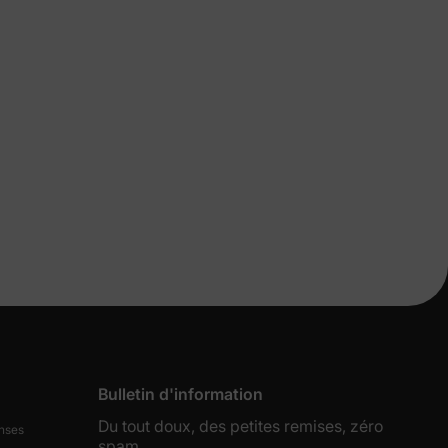
s de
lles
Bulletin d'information
ies et
Du tout doux, des petites remises, zéro
nses
sur votre
spam.