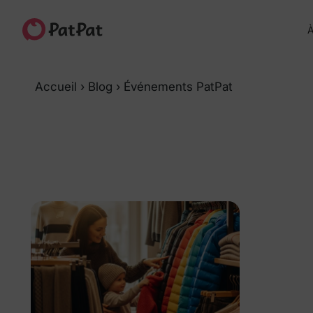
À
Accueil
›
Blog
›
Événements PatPat