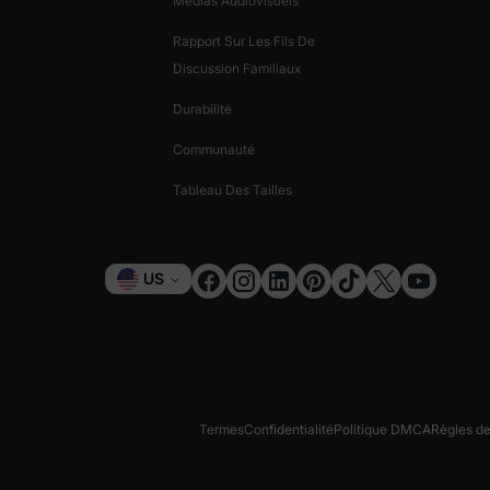
Médias Audiovisuels
Rapport Sur Les Fils De
Discussion Familiaux
Durabilité
Communauté
Tableau Des Tailles
Monnaie
US
Termes
Confidentialité
Politique DMCA
Règles d