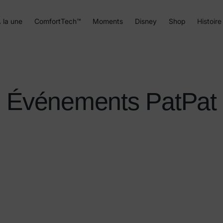
 la une
ComfortTech™
Moments
Disney
Shop
Histoire
Événements PatPat