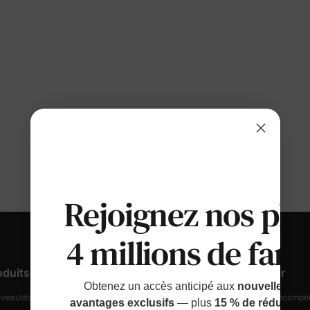
Rejoignez nos plu
4 millions de fami
oduits
Support Client
Découvrir
Obtenez un accès anticipé aux
nouvelles sort
veautés Et En Vedette
Suivez Votre Commande
Fidélité & Récompe
avantages exclusifs
— plus
15 % de réduction