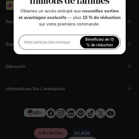
millions de familles
Obtenez un accès anticipé aux
nouvelles sorties
et avantages exclusifs
— plus
15 % de réduction
Produits
sur votre première commande.
Bénéficiez de 15
Support Client
Votre adresse électronique
% de réduction
En vous inscrivant, vous acceptez notre
Politique de
confidentialité
Découvrir
Informations Sur L'entreprise
US
4 M+ familles