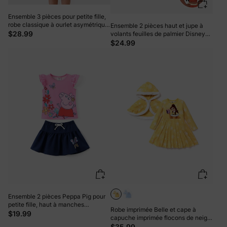
Ensemble 3 pièces pour petite fille,
robe classique à ourlet asymétrique,
Ensemble 2 pièces haut et jupe à
motif quadrillé, rouge
$28.99
volants feuilles de palmier Disney
Princess Moana pour petite
$24.99
fille/enfant, orange et rouge
Ensemble 2 pièces Peppa Pig pour
petite fille, haut à manches
Robe imprimée Belle et cape à
volantées et jupe à imprimé floral,
$19.99
capuche imprimée flocons de neige
rose
jaune pour petite fille Disney
$35.99