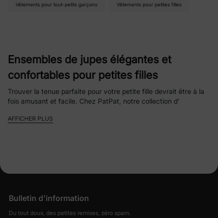
Vêtements pour tout-petits garçons
Vêtements pour petites filles
Ensembles de jupes élégantes et
confortables pour petites filles
Trouver la tenue parfaite pour votre petite fille devrait être à la
fois amusant et facile. Chez PatPat, notre collection d'
ensembles jupes pour petite fille
est conçue pour allier style,
AFFICHER PLUS
confort et praticité, afin que votre petite fille soit adorable et se
sente bien toute la journée.
Pourquoi les parents adorent les ensembles
de jupes pour tout-petits de PatPat
Des modèles mignons et tendance
– Des
imprimés ludiques aux tons pastel doux, nos
Bulletin d'information
ensembles de jupes rendent l'habillage facile et
parfait pour toutes les occasions.
Du tout doux, des petites remises, zéro spam.