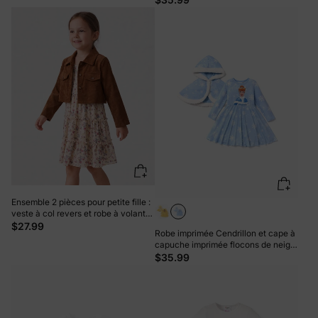
Princess Naia ?
Ensemble 2 pièces pour petite fille :
veste à col revers et robe à volants
fleurie, kaki
$27.99
Robe imprimée Cendrillon et cape à
capuche imprimée flocons de neige
pour petite fille Disney Princess
$35.99
Naia ? Bleu