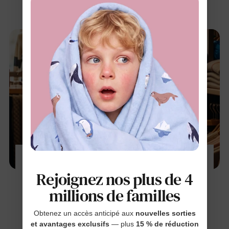
Que acheter pendant les soldes de fin de
série sur les vêtements d'hiver pour enfants
Rejoignez nos plus de 4
8 janv. 2026
millions de familles
Obtenez un accès anticipé aux
nouvelles sorties
et avantages exclusifs
— plus
15 % de réduction