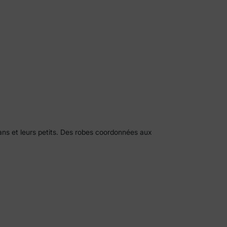
s et leurs petits. Des robes coordonnées aux
oux et respirants ainsi que des détails réfléchis comme
otos de famille à la maison.
Mères
élégantes sans effort. Avec des imprimés festifs,
ns plus habillées. Des matières légères, des couleurs