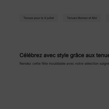
Tenues pour le 4 juillet
Tenues Maman et Moi
Célébrez avec style grâce aux tenue
Rendez cette fête inoubliable avec notre sélection soig
ensembles stylés, chaque look allie confort et charme, fa
les tailles élastiques et les coupes extensibles assurent u
Chic chemises pour la Fête des Mère
Actualisez votre garde-robe de fête avec des
chemises 
des slogans touchants et des coupes flatteuses, ces pièc
faciles à associer et des silhouettes relax offrent l’idéal