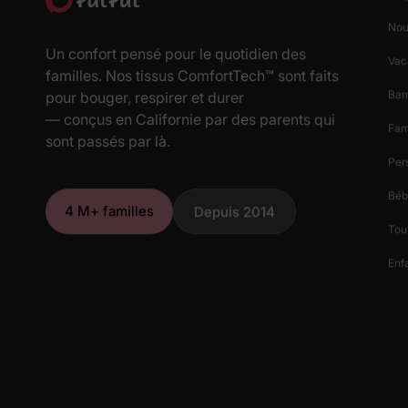
Nou
Un confort pensé pour le quotidien des
Vac
familles. Nos tissus ComfortTech™ sont faits
Ba
pour bouger, respirer et durer
— conçus en Californie par des parents qui
Fam
sont passés par là.
Per
Béb
4 M+ familles
Depuis 2014
Tout
Enfa