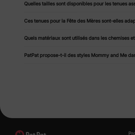
Quelles tailles sont disponibles pour les tenues as
Robes élégantes pour la Fête des M
Découvrez de magnifiques
robes pour la Fête des Mères
Ces tenues pour la Fête des Mères sont-elles adap
avec des tissus doux, des doublures délicates et des coup
brunch en famille, ces robes apportent une grâce naturel
Quels matériaux sont utilisés dans les chemises et
Conçues pour le confort, créées pou
PatPat propose-t-il des styles Mommy and Me dans
Notre collection Fête des Mères met l’accent sur les dé
lavages. De nombreux styles proposent des options assor
et habillées, vous trouverez tout ce dont vous avez bes
Pr