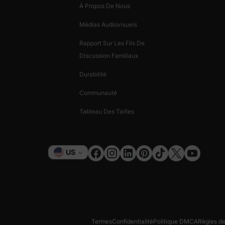
À Propos De Nous
Médias Audiovisuels
Rapport Sur Les Fils De
Discussion Familiaux
Durabilité
Communauté
Tableau Des Tailles
Monnaie
US
Termes
Confidentialité
Politique DMCA
Règles d