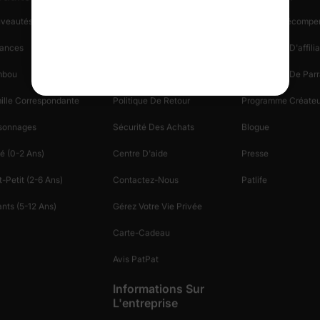
veautés Et En Vedette
Suivez Votre Commande
Fidélité & Récompe
ances
Informations Sur La Livraison
Programme D'affilia
mbou
Démarrer Un Retour
Programme De Parr
ille Correspondante
Politique De Retour
Programme Créateu
sonnages
Sécurité Des Achats
Blogue
é (0-2 Ans)
Centre D'aide
Presse
-Petit (2-6 Ans)
Contactez-Nous
Patlife
nts (5-12 Ans)
Gérez Votre Vie Privée
Carte-Cadeau
Avis PatPat
Informations Sur
L'entreprise