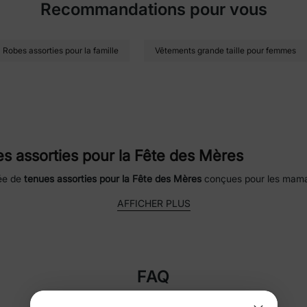
Recommandations pour vous
Robes assorties pour la famille
Vêtements grande taille pour femmes
s assorties pour la Fête des Mères
née de
tenues assorties pour la Fête des Mères
conçues pour les maman
cilitant la création de moments parfaits pour les photos. Des tissus d
AFFICHER PLUS
n port toute la journée — que vous alliez à l’
église
ou capturiez des ph
s et tenues de tous les jours
pour la Fête des Mères
polyvalentes et des
tenues pour la Fête des 
FAQ
es sont parfaites pour des célébrations décontractées ou des occasio
 pour tout, d’un matin cosy à un
brunch
animé en famille.