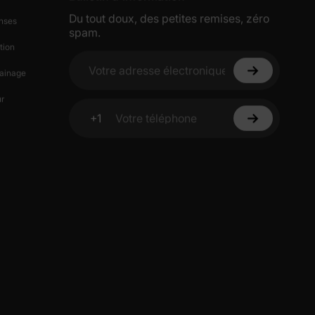
Du tout doux, des petites remises, zéro
nses
spam.
tion
ainage
Votre adresse électronique
r
+1
Votre téléphone