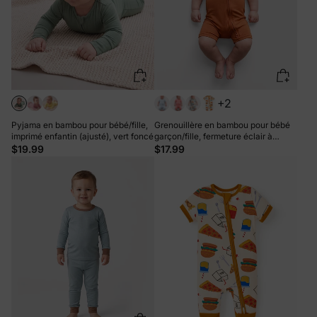
+2
Pyjama en bambou pour bébé/fille,
Grenouillère en bambou pour bébé
imprimé enfantin (ajusté), vert foncé
garçon/fille, fermeture éclair à
double sens, antidérapante, motif
$19.99
$17.99
alimentaire enfantin, vêtements de
nuit en bambou (bien ajustés)
Orange