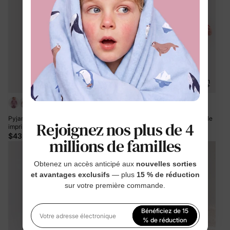
+1
+7
Pyjama bébé garçon/fille en laine à
Pyjamas en bambou pour bébé/fille
Rejoignez nos plus de 4
imprimé végétal, fermeture éclair,
avec imprimé enfantin (ajusté)
coupe ajustée, bleu clair
Rouge
$43.99
$22.99
millions de familles
Obtenez un accès anticipé aux
nouvelles sorties
et avantages exclusifs
— plus
15 % de réduction
sur votre première commande.
Bénéficiez de 15
Votre adresse électronique
% de réduction