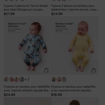
Pyjama 2 pièces en Tencel Modal
Pyjama 2 pièces en bambou pour
pour bébé fille/garçon (coupe
bébé/enfant, imprimé animal, coupe
ajustée) rose
ajustée, rose vif
$21.99
$24.99
+7
Pyjamas en bambou pour bébé/fille
Pyjama en bambou pour bébé/fille
avec imprimé enfantin (ajusté) Bleu
avec imprimé enfantin (ajusté)
clair
jaune
$24.99
$19.99