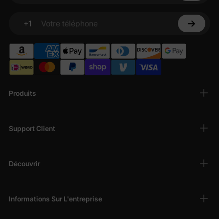
comme
les pyjamas en bambou
,
les pyjamas
en modal
et
les pyjamas en laine
, offrant une
+1
Votre téléphone
douceur semblable à celle d'un nuage.
Modèles ludiques
: découvrez
des pyjamas à
imprimé enfantin
,
des pyjamas à imprimé
végétal
et des couleurs vives comme le rose, le
turquoise et l'abricot pour un look de coucher
ravissant.
Produits
Polyvalence toutes saisons
: Trouvez
des
pyjamas ajustés
pour plus de chaleur pendant
les mois les plus frais et
des vêtements de nuit
Support Client
rafraîchissants
pour les nuits d'été.
Durable et facile d'entretien
: les imprimés
résistants à la décoloration et les coutures de
Découvrir
haute qualité garantissent que votre
pyjama
pour bébé
reste éclatant après d'innombrables
lavages.
Informations Sur L'entreprise
Caractéristiques pratiques
: Des fonctionnalités