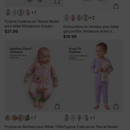
+1
+2
Pyjama 2 pièces en Tencel Modal
pour bébé fille/garçon (coupe
Grenouillère en bambou pour bébé
ajustée) vert
$21.99
garçon/fille, fermeture éclair à
double sens, antidérapante, motif
$19.99
alimentaire enfantin, vêtements de
nuit en bambou (bien ajustés) Brun
+7
+1
Pyjama en Bambou pour Bébé / Fille
Pyjama 2 pièces en Tencel Modal