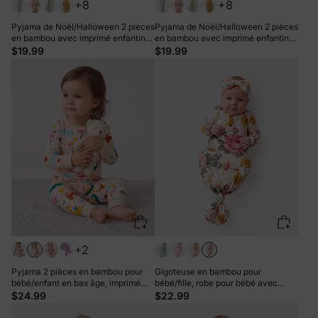
+8
+8
Pyjama de Noël/Halloween 2 pièces
Pyjama de Noël/Halloween 2 pièces
en bambou avec imprimé enfantin
en bambou avec imprimé enfantin
pour bébé/enfant (coupe ajustée)
pour bébé/enfant (coupe ajustée)
$19.99
$19.99
Orange
Rouge
+2
Pyjama 2 pièces en bambou pour
Gigoteuse en bambou pour
bébé/enfant en bas âge, imprimé
bébé/fille, robe pour bébé avec
animalier, coupe ajustée, abricot
bandeau, bloc de couleur
$24.99
$22.99