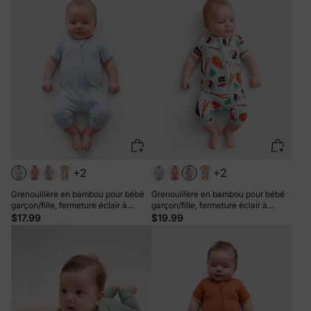
+2
+2
Grenouillère en bambou pour bébé
Grenouillère en bambou pour bébé
garçon/fille, fermeture éclair à
garçon/fille, fermeture éclair à
double sens, antidérapante, motif
double sens, antidérapante, motif
$17.99
$19.99
alimentaire enfantin, vêtements de
alimentaire enfantin, vêtements de
nuit en bambou (bien ajustés)
nuit en bambou (bien ajustés) Vert
Turquoise