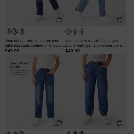
Jean décontracté en coton avec
Jean en denim à taille élastique
taille élastique, couleur unie, doux,
pour enfant, pantalon extensible et
extensible et confortable, avec
confortable avec poches, bleu clair
$49.99
$49.99
poches, bleu foncé