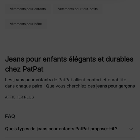
confidentialité
Vêtements pour enfants
Vêtements pour tout-petits
Vêtements pour bébé
Jeans pour enfants élégants et durables
chez PatPat
Les
jeans pour enfants
de PatPat allient confort et durabilité
dans chaque paire ! Que vous cherchiez des
jeans pour garçons
ludiques ou des
jeans pour filles
tendance, notre sélection de
AFFICHER PLUS
denim pour enfants
de haute qualité est conçue pour suivre
leurs aventures sans fin. Des styles classiques à jambes droites
aux looks déchirés amusants en passant par les tailles
FAQ
ajustables pour les corps en croissance, nos
jeans pour enfants
offrent le parfait équilibre entre mode, flexibilité et prix
Quels types de jeans pour enfants PatPat propose-t-il ?
abordable.