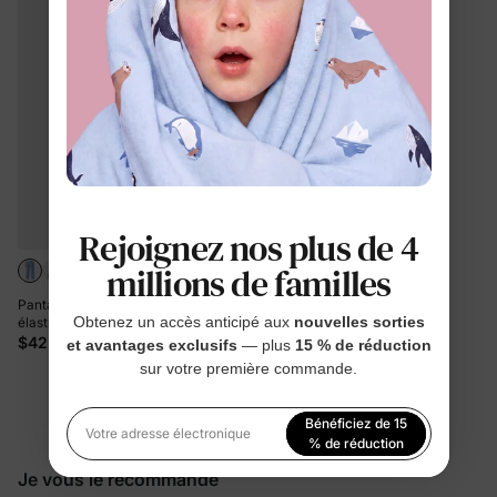
Rejoignez nos plus de 4
millions de familles
Pantalon en jean pour enfant, taille
Obtenez un accès anticipé aux
nouvelles sorties
élastique, doux, extensible,
confortable, avec poches, bleu clair
$42.99
et avantages exclusifs
— plus
15 % de réduction
sur votre première commande.
Vous regardez 1-9 de 9 produits
Bénéficiez de 15
Votre adresse électronique
% de réduction
Je vous le recommande
En vous inscrivant, vous acceptez notre
Politique de