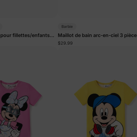
Barbie
 pour fillettes/enfants
Maillot de bain arc-en-ciel 3 pièc
fillettes/enfants multicolore
$29.99