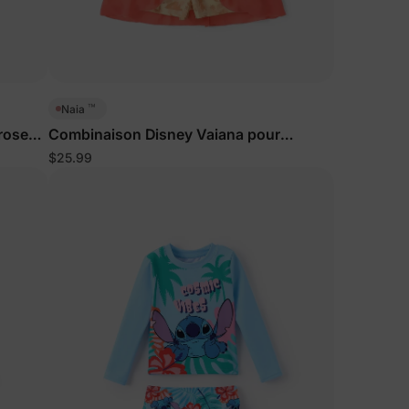
™
Naia
 rose
Combinaison Disney Vaiana pour
fillettes/enfants
$25.99