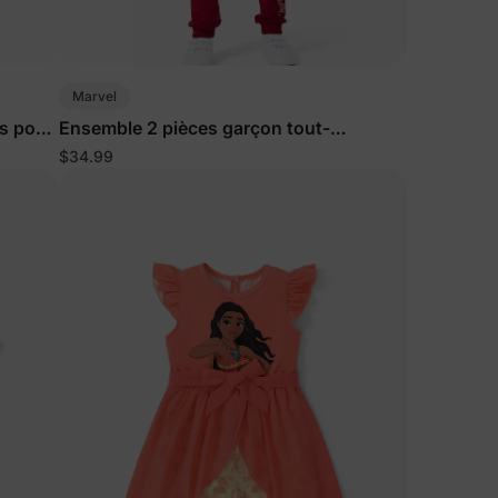
Marvel
es pour
Ensemble 2 pièces garçon tout-
petit/enfant
$34.99