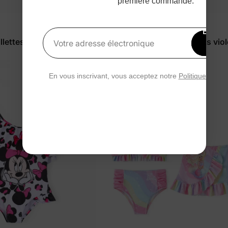
première commande.
Congelé
Bénéfi
llettes/enfants rose
T-shirts pour fillettes/enfants viol
15 
Votre adresse électronique
rédu
$26.99
En vous inscrivant, vous acceptez notre
Politique de con