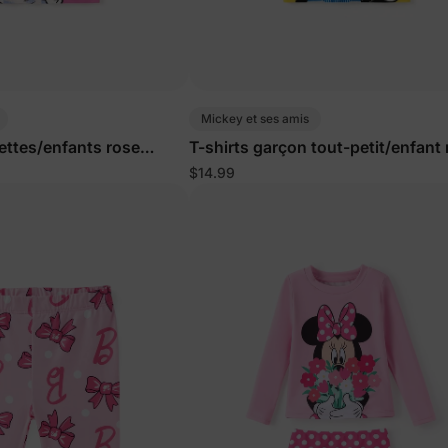
Mickey et ses amis
llettes/enfants rose
T-shirts garçon tout-petit/enfant
pâle
$14.99