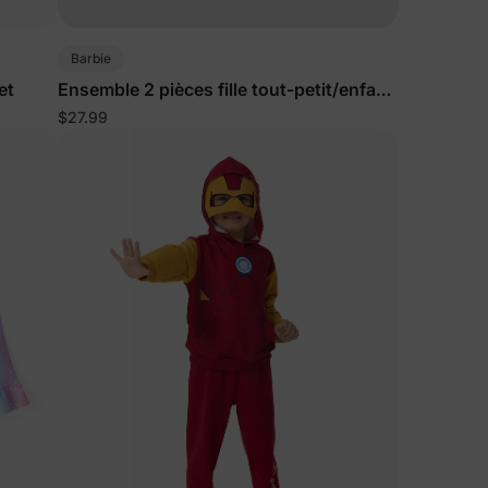
Barbie
ciez de
et
Ensemble 2 pièces fille tout-petit/enfant
% de
rose et blanc
ction
$27.99
fidentialité