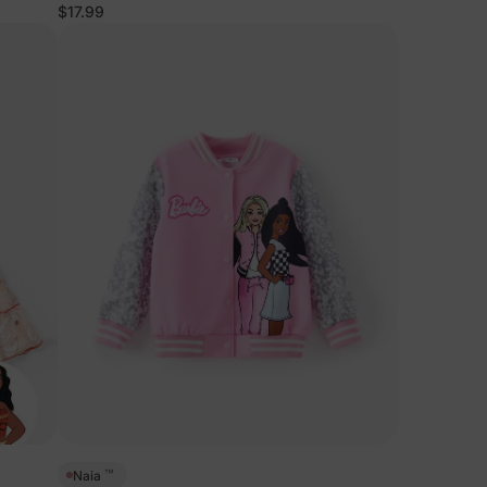
$17.99
™
Naia