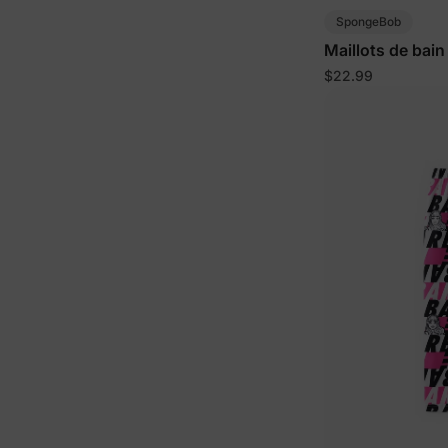
SpongeBob
Maillots de bai
fillettes/enfants
$22.99