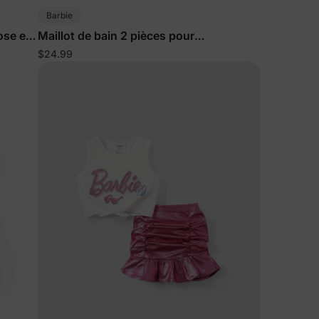
Barbie
ose et
Maillot de bain 2 pièces pour
fillettes/enfants, protection UPF, rose vif
$24.99
s de
lles
ies et
sur votre