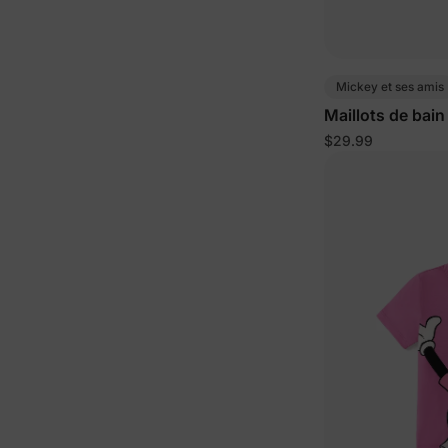
Mickey et ses amis
Maillots de bain
Rose poudré
$29.99