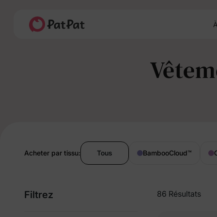
À
Vêtem
Acheter par tissu:
Tous
BambooCloud
™
Filtrez
86 Résultats