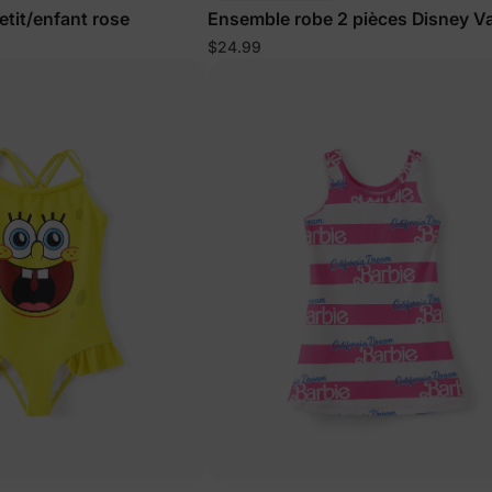
petit/enfant rose
Ensemble robe 2 pièces Disney V
pour fillettes/enfants en bas âge
$24.99