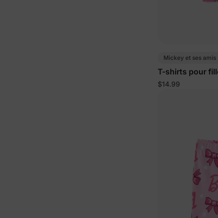
Mickey et ses amis
T-shirts pour fi
poudré
$14.99