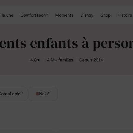
 la une
ComfortTech™
Moments
Disney
Shop
Histoire
ents enfants à perso
4.8★
4 M+ familles
Depuis 2014
CotonLapin
™
Naia
™