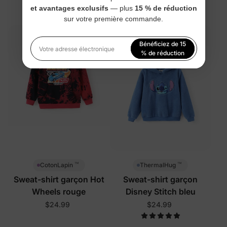
et avantages exclusifs
— plus
15 % de réduction
$24.99
$14.99
sur votre première commande.
Bénéficiez de 15
Votre adresse électronique
% de réduction
En vous inscrivant, vous acceptez notre
Politique de
confidentialité
™
™
CotonLapin
ThermalHug
Sweat-shirt garçon Hot
Sweat-shirt garçon
Wheels rouge
Disney Stitch bleu
$24.99
$24.99