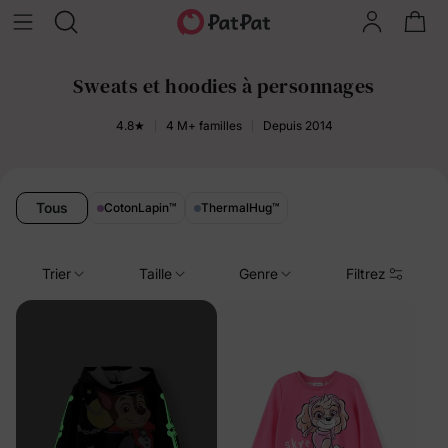
Sweats et hoodies à personnages
4.8★
4 M+ familles
Depuis 2014
Tous
CotonLapin
™
ThermalHug
™
Trier
Taille
Genre
Filtrez