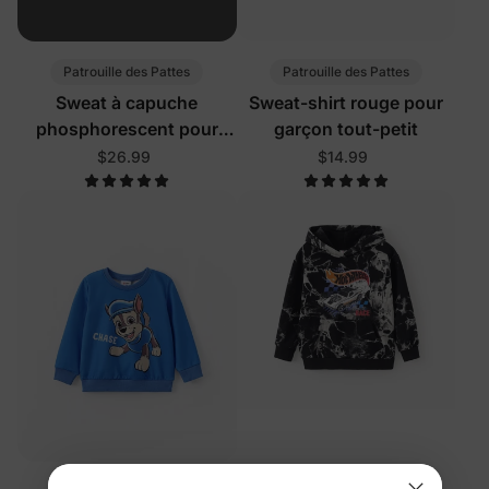
Patrouille des Pattes
Patrouille des Pattes
Sweat à capuche
Sweat-shirt rouge pour
phosphorescent pour
garçon tout-petit
petite fille de la Pat'
$26.99
$14.99
Patrouille, motif Skye,
Halloween, noir et blanc