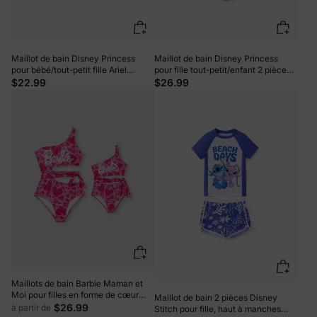
Maillot de bain Disney Princess
Maillot de bain Disney Princess
pour bébé/tout-petit fille Ariel
pour fille tout-petit/enfant 2 pièces
UPF50+ à bretelles nouées et
Moana UPF50+ à manches longues
$22.99
$26.99
volants Multicolore
à volants Orange Rouge
Maillots de bain Barbie Maman et
Moi pour filles en forme de cœur
Maillot de bain 2 pièces Disney
Roseo
$26.99
à partir de
Stitch pour fille, haut à manches