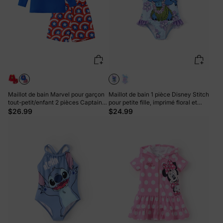
Maillot de bain Marvel pour garçon
Maillot de bain 1 pièce Disney Stitch
tout-petit/enfant 2 pièces Captain
pour petite fille, imprimé floral et
America UPF50+ à imprimé intégral
rayé coloré, épaules dénudées,
$26.99
$24.99
Hauts et shorts Bleu
volants, UPF 50+, violet