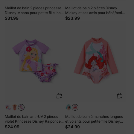
Maillot de bain 2 pièces princesse
Maillot de bain 2 pièces Disney
Disney Moana pour petite fille, haut
Mickey et ses amis pour bébé/petite
à manches bouffantes et jupe UPF
fille, motif pastèque à pois, brodé
$31.99
$23.99
50+, orange et rouge
avec écusson Minnie, rouge
pastèque
Maillot de bain anti-UV 2 pièces
Maillot de bain à manches longues
violet Princesse Disney Raiponce
et volants pour petite fille Disney
pour petite fille
Princess Ariel, colorblock, fermeture
$24.99
$24.99
éclair, UPF 40+, rose foncé