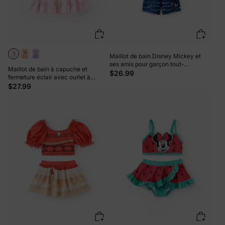
Maillot de bain Disney Mickey et
ses amis pour garçon tout-
Maillot de bain à capuche et
petit/enfant 2 pièces Mickey Mouse
$26.99
fermeture éclair avec ourlet à
UPF50+ à imprimé vie marine Hauts
volants pour petite fille Disney
$27.99
et shorts Bleu foncé
Princess Ariel, imprimé coquillage,
rose