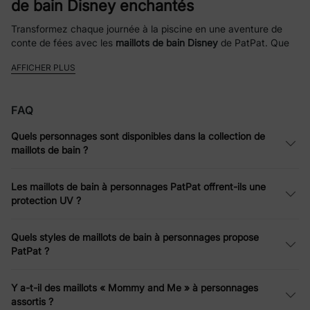
de bain Disney enchantés
Transformez chaque journée à la piscine en une aventure de
conte de fées avec les
maillots de bain Disney
de PatPat. Que
votre petit veuille retrouver l’ambiance classique de
Disney
AFFICHER PLUS
Mickey et ses amis
, partir dans un voyage glacé avec
Disney
La Reine des Neiges
, ou adopter l’esprit tropical de
Disney
Stitch
, nous avons le maillot parfait. Des personnages d’
Ariel
et
FAQ
Moana
dans notre gamme
Disney Princesses
aux célèbres pois
de
Minnie Mouse
, nos
maillots de bain personnages Disney
Quels personnages sont disponibles dans la collection de
allient des tissus de haute qualité à la magie des histoires.
maillots de bain ?
Laissez éclater leur style avec les
Les maillots de bain à personnages PatPat offrent-ils une
maillots Barbie & Pat’ Patrouille
protection UV ?
Laissez la personnalité de votre enfant briller avec nos
maillots
de bain Barbie
tendance, aux teintes roses vibrantes et aux
Quels styles de maillots de bain à personnages propose
options « Mommy and Me » pour un look ultra-chic. Pour les
PatPat ?
petits héros fans d’action, nos
maillots Pat’ Patrouille
avec
Chase
,
Skye
et
Rubble
sont conçus pour le jeu intensif. Ces
Y a-t-il des maillots « Mommy and Me » à personnages
maillots de bain personnages
allient solidité et adorable design,
assortis ?
pour que vos enfants restent confortables du premier plongeon