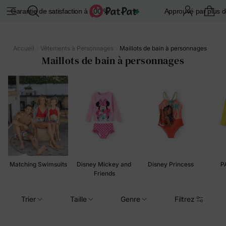
tie de satisfaction à 100 %
Approuvé par plus de 5 millio
Accueil
Vêtements à Personnages
Maillots de bain à personnages
Maillots de bain à personnages
Matching Swimsuits
Disney Mickey and 
Disney Princess
Friends
Trier
Taille
Genre
Filtrez