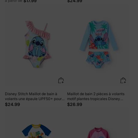
$17.99
$24.99
à partir de
personnages Minnie/Mickey Bleu
débardeur et short à nœud papillon,
foncé
protection UPF 50+, rose vif
Disney Stitch Maillot de bain à
Maillot de bain 2 pièces à volants
volants une épaule UPF50+ pour
motif plantes tropicales Disney
tout-petit/fille Corail
Stitch pour petite fille, protection
$24.99
$26.99
UPF 50+, bleu