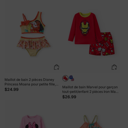
Maillot de bain 2 pièces Disney
Princess Moana pour petite fille,
Maillot de bain Marvel pour garçon
avec nœud aux épaules, orange et
$24.99
tout-petit/enfant 2 pièces Iron Man
jaune
UPF50+ à imprimé intégral Hauts et
$26.99
shorts Rouge