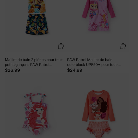
Maillot de bain 2 pièces pour tout-
PAW Patrol Maillot de bain
petits garçons PAW Patrol
colorblock UPF50+ pour tout-
Chase/Rubble UPF50+ avec motifs
petit/fille Skye Rose vif
$26.99
$24.99
animaux Bleu profond