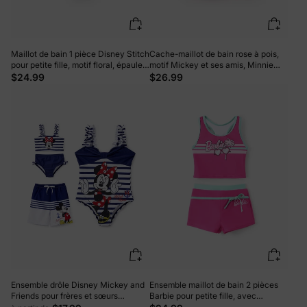
Maillot de bain 1 pièce Disney Stitch
Cache-maillot de bain rose à pois,
pour petite fille, motif floral, épaules
motif Mickey et ses amis, Minnie
dénudées, UPF 50+, bleu roi
Mouse, capuche zippée et ourlet
$24.99
$26.99
volanté, pour petite fille (Disney).
Ensemble drôle Disney Mickey and
Ensemble maillot de bain 2 pièces
Friends pour frères et sœurs
Barbie pour petite fille, avec
Garçon/Fille Maillot de bain rayé à
lunettes à rayures, imprimé cocotier,