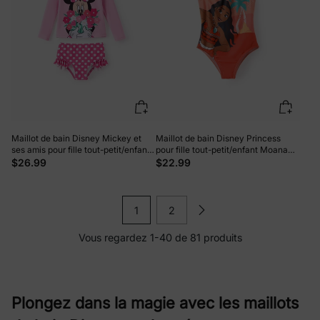
Maillot de bain Disney Mickey et
Maillot de bain Disney Princess
ses amis pour fille tout-petit/enfant
pour fille tout-petit/enfant Moana
2 pièces Minnie Mouse UPF50+ à
UPF50+ à grand motif / imprimé
$26.99
$22.99
volants Rose
floral intégral, épaules dénudées
Corail Corail
1
2
Vous regardez 1-40 de 81 produits
Plongez dans la magie avec les maillots