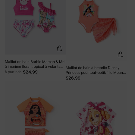
Maillot de bain Barbie Maman & Moi
à imprimé floral tropical à volants
Maillot de bain à bretelle Disney
Rose vif
$24.99
à partir de
Princess pour tout-petit/fille Moana
UPF50+ avec jupe amovible Corail
$26.99