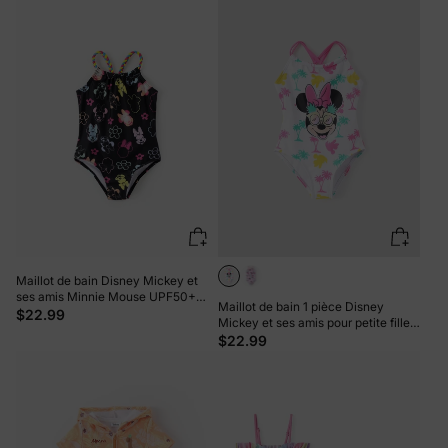
Maillot de bain Disney Mickey et
ses amis Minnie Mouse UPF50+
Maillot de bain 1 pièce Disney
imprimé floral pour fille tout-
$22.99
Mickey et ses amis pour petite fille,
petit/enfant Noir
imprimé floral Minnie Mouse, UPF
$22.99
50+, blanc