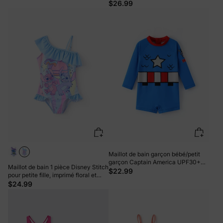
courtes et short à imprimé floral
$26.99
tropical, protection UPF 50+, violet
Maillot de bain garçon bébé/petit
garçon Captain America UPF30+
Maillot de bain 1 pièce Disney Stitch
imprimé étoiles Bleu
$22.99
pour petite fille, imprimé floral et
rayé coloré, épaules dénudées,
$24.99
volants, UPF 50+, bleu