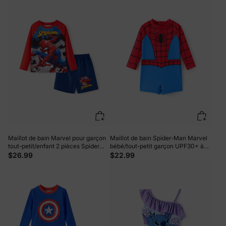
Maillot de bain Marvel pour garçon
Maillot de bain Spider-Man Marvel
tout-petit/enfant 2 pièces Spider
bébé/tout-petit garçon UPF30+ à
Man UPF50+ à imprimé colorblock
imprimé bicolore Rouge
$26.99
$22.99
Hauts et shorts Rouge