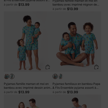
& Fils Ensemble pyjama assorti à
Pyjamas famille maman et moi en
manches courtes avec imprimé
$13.99
à partir de
bambou avec imprimé mignon de
mignon de petit monstre (ajusté
petit monstre Ensemble pyjama
$13.99
à partir de
pour enfants) Blanc
assorti à manches courtes (ajusté
pour enfants) Blanc
Pyjamas famille maman et moi en
Pyjamas familiaux en bambou Papa
bambou avec imprimé dessin animé
& Fils Ensemble pyjama assorti à
Ensemble pyjama assorti à manches
manches courtes avec imprimé
$13.99
$13.99
à partir de
à partir de
courtes (ajusté pour enfants) Vert
cartoon (ajusté pour enfants) Vert