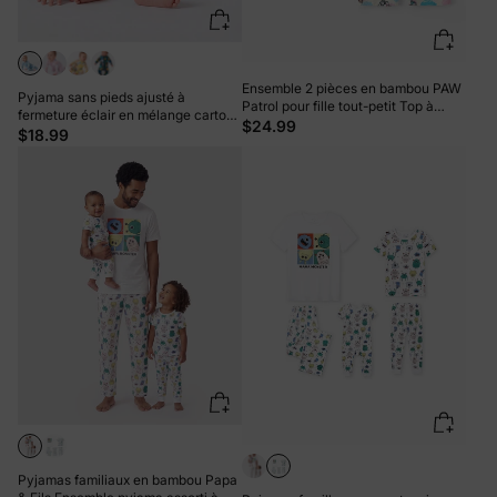
Ensemble 2 pièces en bambou PAW
Pyjama sans pieds ajusté à
Patrol pour fille tout-petit Top à
fermeture éclair en mélange cartoon
basque et short cycliste Multicolore
$24.99
neutre en bambou pour bébé, bleu
$18.99
Pyjamas familiaux en bambou Papa