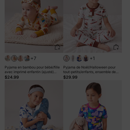
+7
+1
Pyjama en bambou pour bébé/fille
Pyjama de Noël/Halloween pour
avec imprimé enfantin (ajusté)
tout-petits/enfants, ensemble de
marron
pyjama 3 pièces en bambou, look 2
$24.99
$29.99
en 1 pour 4 saisons (ajustement
parfait), blanc