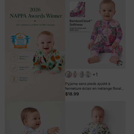
+1
Pyjama sans pieds ajusté à
fermeture éclair en mélange floral
neutre en bambou pour bébé, rose
$18.99
foncé