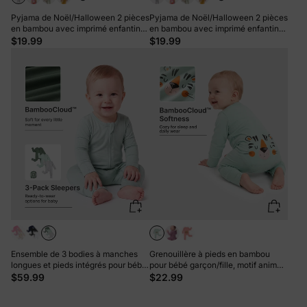
Pyjama de Noël/Halloween 2 pièces
Pyjama de Noël/Halloween 2 pièces
en bambou avec imprimé enfantin
en bambou avec imprimé enfantin
pour bébé/enfant (coupe ajustée)
pour bébé/enfant (coupe ajustée)
$19.99
$19.99
blanc
kaki
Ensemble de 3 bodies à manches
Grenouillère à pieds en bambou
longues et pieds intégrés pour bébé
pour bébé garçon/fille, motif animal
garçon/fille en bambou, bleu foncé,
enfantin, fermeture éclair double
$59.99
$22.99
uni et imprimé arc-en-ciel,
sens, verte
fermeture éclair double sens,