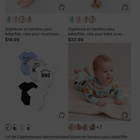
Gigoteuse en bambou pour
Gigoteuse en bambou pour
bébé/fille, robe pour nourrisson
bébé/fille, robe pour bébé avec
avec bandeau, abricot
bandeau, bloc de couleur
$19.99
$22.99
+7
Lot de 5 barboteuses décontractées
Pyjama en bambou pour bébé/fille