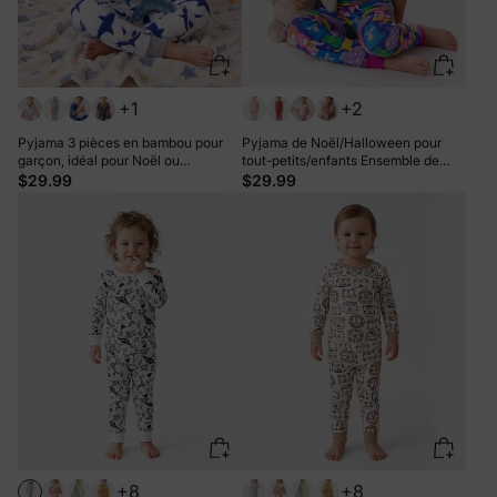
+1
+2
Pyjama 3 pièces en bambou pour
Pyjama de Noël/Halloween pour
garçon, idéal pour Noël ou
tout-petits/enfants Ensemble de
Halloween, idéal pour les 4 saisons
pyjama 3 pièces en bambou Look 2
$29.99
$29.99
(ajusté), gris bleuté
en 1 pour 4 saisons (ajustement
parfait) Bloc de couleurs
+8
+8