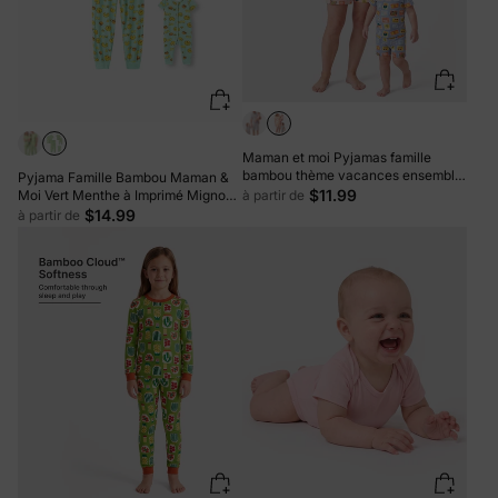
Maman et moi Pyjamas famille
bambou thème vacances ensemble
Pyjama Famille Bambou Maman &
pyjama manches courtes assorti
$11.99
à partir de
Moi Vert Menthe à Imprimé Mignon
(ajusté pour enfants) Bicolore
Thème Nourriture Dessin Animé
$14.99
à partir de
Manches Courtes & Pantalon Long
Ensemble Pyjama Assorti (Coupe
Ajustée pour Enfants) Bleu Clair