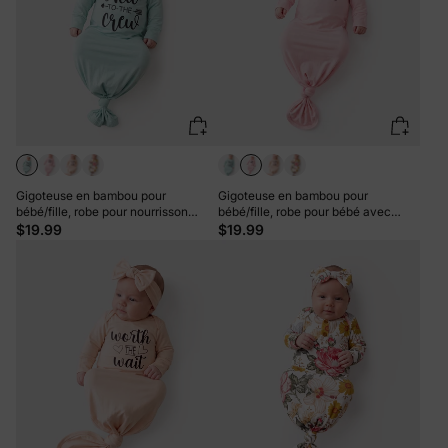
Gigoteuse en bambou pour
Gigoteuse en bambou pour
bébé/fille, robe pour nourrisson
bébé/fille, robe pour bébé avec
avec bandeau, vert clair
bandeau, rose
$19.99
$19.99