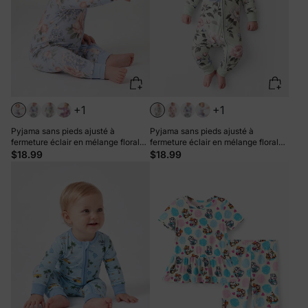
+1
+1
Pyjama sans pieds ajusté à
Pyjama sans pieds ajusté à
fermeture éclair en mélange floral
fermeture éclair en mélange floral
neutre en bambou pour bébé, bleu
neutre en bambou pour bébé, vert
$18.99
$18.99
bébé
clair