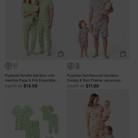
Pyjamas famille bambou vert
Pyjamas familiaux en bambou
menthe Papa & Fils Ensemble
Daddy & Son Thème vacances
pyjama assorti à manches courtes
Ensemble pyjama assorti à manches
$14.99
$11.99
à partir de
à partir de
et pantalon long à thème nourriture
courtes (ajusté pour enfants) Color
mignonne (ajusté pour enfants) Bleu
block
clair