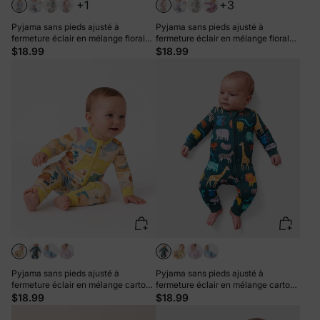
+1
+3
Pyjama sans pieds ajusté à
Pyjama sans pieds ajusté à
fermeture éclair en mélange floral
fermeture éclair en mélange floral
neutre en bambou pour bébé, vert
neutre en bambou pour bébé, rose
$18.99
$18.99
menthe
clair
Pyjama sans pieds ajusté à
Pyjama sans pieds ajusté à
fermeture éclair en mélange cartoon
fermeture éclair en mélange cartoon
neutre en bambou pour bébé, jaune
neutre en bambou pour bébé, vert
$18.99
$18.99
foncé