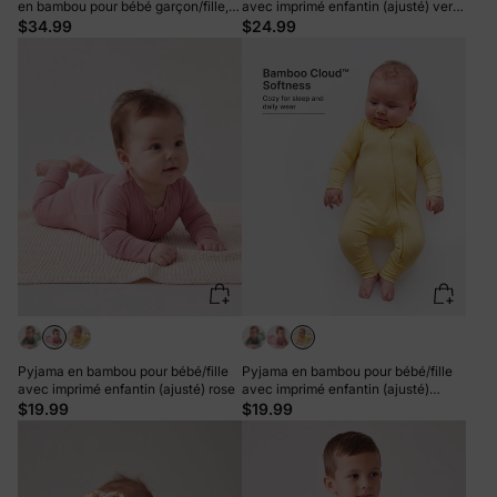
en bambou pour bébé garçon/fille,
avec imprimé enfantin (ajusté) vert
blanches
clair
$34.99
$24.99
Pyjama en bambou pour bébé/fille
Pyjama en bambou pour bébé/fille
avec imprimé enfantin (ajusté) rose
avec imprimé enfantin (ajusté)
jaune
$19.99
$19.99