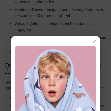
venteuses ou humides
Manteau d'hiver principal pour des températures en
dessous de 40 degrees Fahrenheit
Voyages (elles se compressent bien dans les
bagages)
Jeu dans la neige quand combinées avec des tissus
résistants à l'eau
Dépôts à l'école et temps au terrain de jeu
Quand les Tenues en Polaire Font Plus
de Sens
La polaire fournit une chaleur respirante qui fonctionne
dans plus de situations que vous ne pourriez l'imaginer :
Chaleur intérieure et confort quotidien
Superposition sous les vestes extérieures pour une