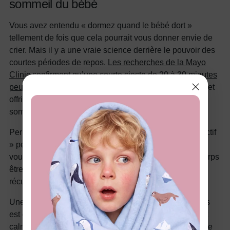
sommeil du bébé
Vous avez entendu « dormez quand le bébé dort »
tellement de fois que cela pourrait vous donner envie de
crier. Mais il y a une vraie science derrière le pouvoir des
courtes périodes de repos.
Les recherches de la Mayo
Clinic confirment qu’une courte sieste de 20 à 30 minutes
peut améliorer l’humeur, la vigilance et la performance
et
offrir des bénéfices cognitifs sans la somnolence d’un
sommeil plus long.
Permettez-vous de vous reposer au lieu d’être « productif
» pendant les siestes. Allongez-vous même si vous ne
vous endormez pas. Fermez les yeux. Laissez votre corps
être immobile. Ce n’est pas de la paresse ; c’est une
récupération essentielle.
Une façon de protéger votre temps de soins personnels
est de vous assurer que votre bébé reste confortable et
calme pendant les siestes. Des
vêtements pour bébé
de