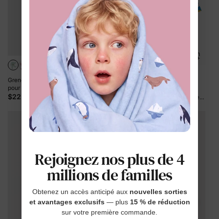
+3
Grenouillère à pieds en bambou
pour bébé garçon/fille, motif animal
Grenouillère bleue à pieds
enfantin, fermeture éclair double
$22.99
antidérapants, imprimée abeilles et
sens, verte
motif bambou, lot de 2, en bambou,
$39.99
bleu uni
Rejoignez nos plus de 4
millions de familles
Obtenez un accès anticipé aux
nouvelles sorties
et avantages exclusifs
— plus
15 % de réduction
sur votre première commande.