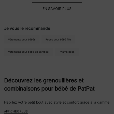
EN SAVOIR PLUS
Je vous le recommande
Vêtements pour bébés
Robes pour bébé fille
Vêtements pour bébé en bambou
Pyjama bébé
Découvrez les grenouillères et
combinaisons pour bébé de PatPat
Habillez votre petit bout avec style et confort grâce à la gamme
de grenouillères et combinaisons pour bébé de PatPat !
AFFICHER PLUS
Que ce soit un dimanche paresseux à la maison, une visite chez