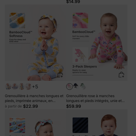
éclair double sens, antidérapante et
mignon, jaune
$14.99
bandeau pour les cheveux.
+5
Grenouillère à manches longues et
Grenouillère rose à manches
pieds, imprimée animaux, en
longues et pieds intégrés, unie et
bambou, pour bébé garçon/fille,
imprimée arc-en-ciel, lot de 3, en
$22.99
$59.99
à partir de
avec fermeture éclair à double sens,
bambou rose. Coloris : uni et
antidérapante et bandeau pour les
imprimé arc-en-ciel. Fermeture
cheveux, bleu clair
éclair à double sens. Antidérapante.