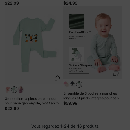
éclair double sens, orange et rouge
Éclair 2 Sens Antidérapant Manches
$22.99
$24.99
Longues avec Pieds Jaune
Ensemble de 3 bodies à manches
longues et pieds intégrés pour bébé
Grenouillère à pieds en bambou
garçon/fille en bambou, bleu foncé,
$59.99
pour bébé garçon/fille, motif animal
uni et imprimé arc-en-ciel,
enfantin, fermeture éclair double
$22.99
fermeture éclair double sens,
sens, verte
antidérapant.
Vous regardez 1-24 de 46 produits