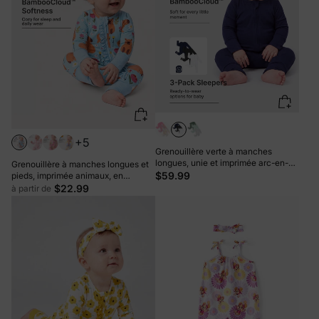
+5
Grenouillère verte à manches
longues, unie et imprimée arc-en-
Grenouillère à manches longues et
ciel, avec pieds intégrés, lot de 3
$59.99
pieds, imprimée animaux, en
(garçon/fille), fermeture éclair
bambou turquoise, avec fermeture
$22.99
à partir de
double sens, antidérapante.
éclair à double sens et bandeau.