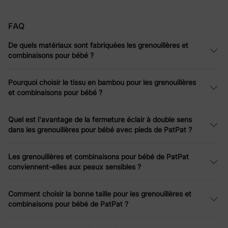
grand-maman, ou une première fête d'anniversaire, nos
grenouillères et combinaisons pour bébé
sont là pour garder
FAQ
votre bébé confortable et mignon.
Fabriquées avec amour et des matériaux doux, ces essentiels
De quels matériaux sont fabriquées les grenouillères et
sont parfaits pour chaque moment.
combinaisons pour bébé ?
Comment nos grenouillères et
Pourquoi choisir le tissu en bambou pour les grenouillères
et combinaisons pour bébé ?
combinaisons pour bébé s'intègrent à
votre journée
Quel est l'avantage de la fermeture éclair à double sens
dans les grenouillères pour bébé avec pieds de PatPat ?
Nos
grenouillères et combinaisons pour bébé
sont conçues en
pensant à la vie réelle – la vôtre et celle de votre bébé !
Découvrez comment elles brillent dans les scénarios quotidiens
Les grenouillères et combinaisons pour bébé de PatPat
:
conviennent-elles aux peaux sensibles ?
Ruée matinale - Les fermetures à pression faciles et les
Comment choisir la bonne taille pour les grenouillères et
fermetures éclair à double sens sur nos grenouillères et
combinaisons pour bébé de PatPat ?
combinaisons pour bébé signifient que vous sortez rapidement,
même les jours agités.
Bonheur de la sieste - Les tissus super doux de nos bodys pour