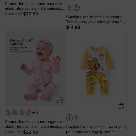
Grenouillère à manches longues et
pieds intégrés, imprimée animaux,
en bambou, rose foncé, fermeture
$22.99
à partir de
Combinaison imprimée mignonne
éclair double sens, antidérapante,
Tom et Jerry pour bébé garçon/fille,
avec bandeau.
bleue
$14.99
+5
Grenouillère à manches longues et
pieds intégrés, imprimée animaux,
Combinaison imprimée Tom et Jerry
en bambou rose, avec fermeture
$22.99
à partir de
pour bébé garçon/fille, motif