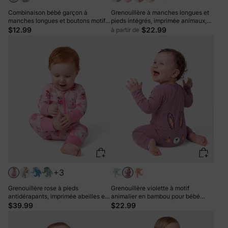
Combinaison bébé garçon à
Grenouillère à manches longues et
manches longues et boutons motif
pieds intégrés, imprimée animaux,
panda blanc
en bambou, pour bébé garçon/fille,
$12.99
$22.99
à partir de
avec fermeture éclair à double sens,
antidérapante et bandeau pour les
cheveux, couleur abricot
+3
Grenouillère rose à pieds
Grenouillère violette à motif
antidérapants, imprimée abeilles et
animalier en bambou pour bébé
unie, pour bébé garçon/fille (lot de
garçon/fille, fermeture éclair double
$39.99
$22.99
2). Fermeture éclair double sens.
sens