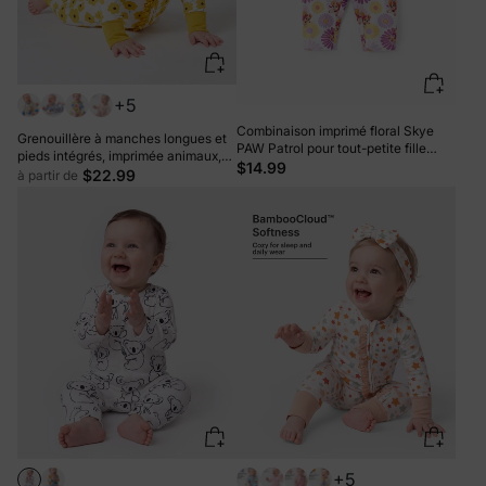
+5
Combinaison imprimé floral Skye
Grenouillère à manches longues et
PAW Patrol pour tout-petite fille
pieds intégrés, imprimée animaux,
Rose vif
$14.99
en bambou, jaune, avec fermeture
$22.99
à partir de
éclair double sens et bandeau.
+5