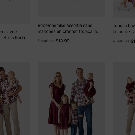
Robe/chemise assortie sans
Tenues haw
manches en crochet tropical à
la famille,
eur avec
motif feuilles de palmiers Moana
à imprimé fl
 lettres Barbie
$18.99
$
à partir de
à partir de
de Disney Princess Family, jaune
ceinturée à
nche
à manches 
vêtements d
marine