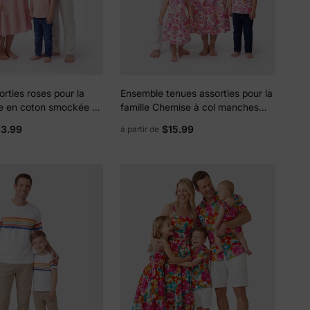
rties roses pour la
Ensemble tenues assorties pour la
be en coton smockée à
famille Chemise à col manches
 lien au dos pour
courtes imprimé floral tropical ou
13.99
$15.99
à partir de
lle, chemises unies
robe dos nu ceinturée pour
 fils, parfait pour
vacances d'été Beige
hotos familiales d'été
e
s de
lles
ies et
sur votre