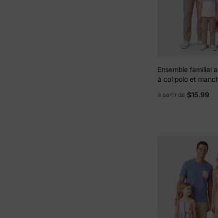
Ensemble familial a
à col polo et manc
robe ceinturée à 
$15.99
à partir de
volantées rose