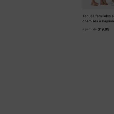
Tenues familiales a
chemises à imprimé
rouges et robe à br
$19.99
à partir de
ceinture pour
Hawaï/croisière/sta
balnéaire/tenue dé
blanc