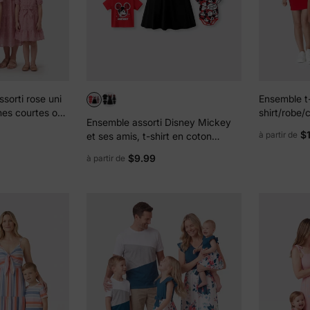
ssorti rose uni
Ensemble t
hes courtes ou
shirt/robe/
Ensemble assorti Disney Mickey
manches
coton Disn
$
à partir de
et ses amis, t-shirt en coton
motif humor
Mickey Mouse Graffiti, robe
cadeau
$9.99
à partir de
colorblock ou barboteuse Naia™
rouge