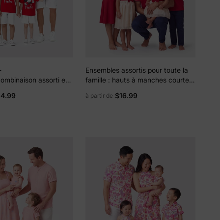
-
Ensembles assortis pour toute la
combinaison assorti en
famille : hauts à manches courtes
ey Mickey et ses amis,
et col à revers, couleur unie,
14.99
$16.99
à partir de
istique, rouge, pour
robes sirène/en maille, rouge