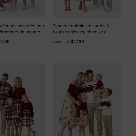
aïennes assorties pour
Tenues familiales assorties à
 vêtements de vacances
fleurs tropicales, chemise à
oral tropical, robe
manches courtes à imprimé
12.99
$17.99
à partir de
 bretelles ou chemises
feuilles rose et bleu ou ensemble
courtes, ensemble de
haut à smocks à une épaule et
e plage d'été bleu
jupe assortis pour les vacances, la
croisière, la plage, blanc