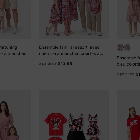
Matching
Ensemble familial assorti avec
olo à manches
chemise à manches courtes à
Ensemble fa
uleur unie ou
imprimé floral ou robe smockée à
$15.99
à partir de
bleu colorb
al ajouré Rose
épaules dénudées, bleu foncé
manches bo
$
à partir de