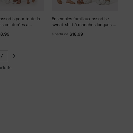
ssortis pour toute la
Ensembles familiaux assortis :
bes ceinturées à
sweat-shirt à manches longues ou
ôtelés et chemises
robe en tulle brodée de papillons à
18.99
$18.99
à partir de
 à manches longues
épaules dénudées, bordeaux
7
oduits