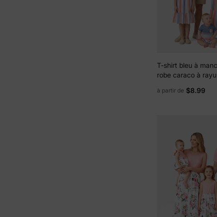
T-shirt bleu à man
robe caraco à rayu
assortie à la famille
$8.99
à partir de