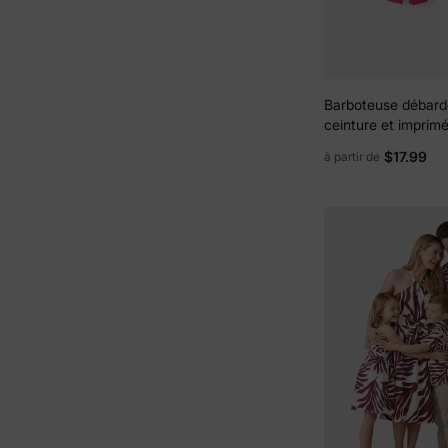
Barboteuse débard
ceinture et imprimé
Maman et Moi, bla
$17.99
à partir de