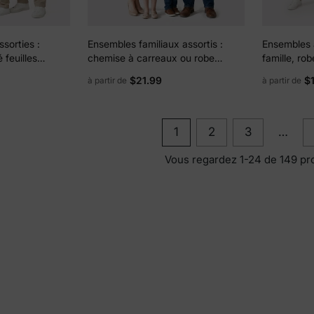
ssorties :
Ensembles familiaux assortis :
Ensembles a
 feuilles
chemise à carreaux ou robe
famille, ro
etelles et
trapèze à manches volantées en
carreaux c
$21.99
$
à partir de
à partir de
dentelle bordeaux
boutonnées
tion
MARRON
contractée,
1
2
3
…
Vous regardez 1-24 de 149 pr