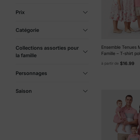
Prix
Catégorie
Ensemble Tenues 
Collections assorties pour
Famille – T-shirt p
la famille
courtes col polo co
$16.99
à partir de
robe à imprimé flor
Personnages
Saison