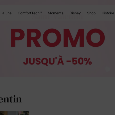
 la une
ComfortTech™
Moments
Disney
Shop
Histoire
entin