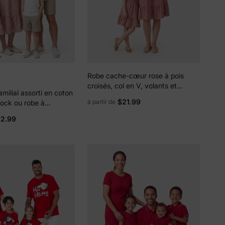
Robe cache-cœur rose à pois
croisés, col en V, volants et
milial assorti en coton
manches flottantes pour maman
$21.99
à partir de
lock ou robe à
et moi PinkyWhite
uffantes et smocks à
12.99
imprimé floral Rose