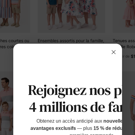
ches courtes ou
Ensembles assortis pour la famille,
Tenues asso
res colorées
robes à imprimé floral à col en V
famille Ro
et manches flottantes et t-shirts à
fleurs avec
$10.99
$
à partir de
à partir de
manches courtes colorblock,
maman et fi
couleur azur
pour papa et
sorties et p
Rose mauv
Rejoignez nos plu
4 millions de fami
Obtenez un accès anticipé aux
nouvelles sort
avantages exclusifs
— plus
15 % de réduction