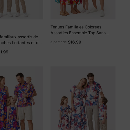
ciez de
% de
Tenues Familiales Colorées
ction
Assorties Ensemble Top Sans
amiliaux assortis de
Manches et Jupe & Ensembles
$16.99
à partir de
ches flottantes et de
fidentialité
Chemises Vêtements d'Été pour
manches courtes à col
Vacances à la Plage, Séances
1.99
res colorées, blanc
Photo, Voyages Rose Fuchsia