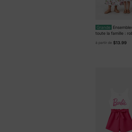
Grande
Ensembles
toute la famille : 
roses sans manche
$13.99
à partir de
floral et polos à m
colorblock