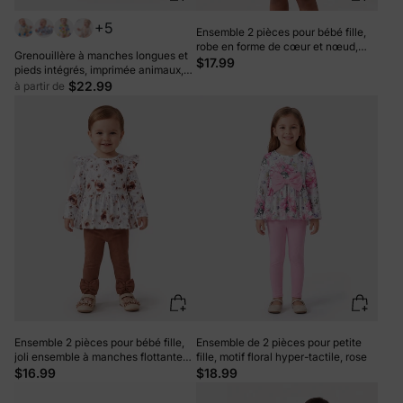
+5
Ensemble 2 pièces pour bébé fille,
robe en forme de cœur et nœud,
Grenouillère à manches longues et
rouge
$17.99
pieds intégrés, imprimée animaux,
en bambou rose, avec fermeture
$22.99
à partir de
éclair double sens, antidérapante et
bandeau pour les cheveux.
Ensemble 2 pièces pour bébé fille,
Ensemble de 2 pièces pour petite
joli ensemble à manches flottantes
fille, motif floral hyper-tactile, rose
et grandes fleurs Brun
$16.99
$18.99