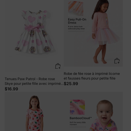
Robe de fée rose à imprimé licorne
et fausses fleurs pour petite fille
Tenues Paw Patrol - Robe rose
$25.99
Skye pour petite fille avec imprimé
cœur et personnage rose
$16.99