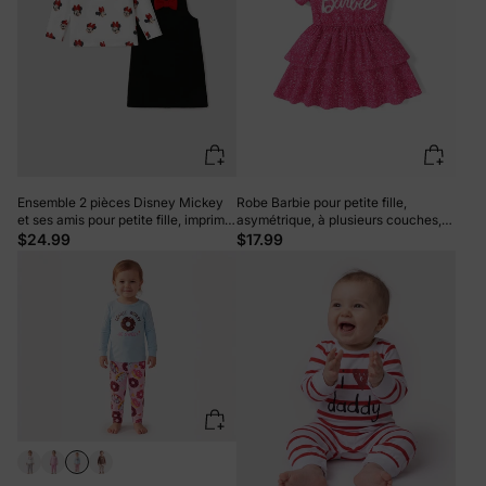
Ensemble 2 pièces Disney Mickey
Robe Barbie pour petite fille,
et ses amis pour petite fille, imprimé
asymétrique, à plusieurs couches,
Minnie, body à manches longues et
rose
$24.99
$17.99
jupe à imprimé floral avec nœud,
noir et blanc