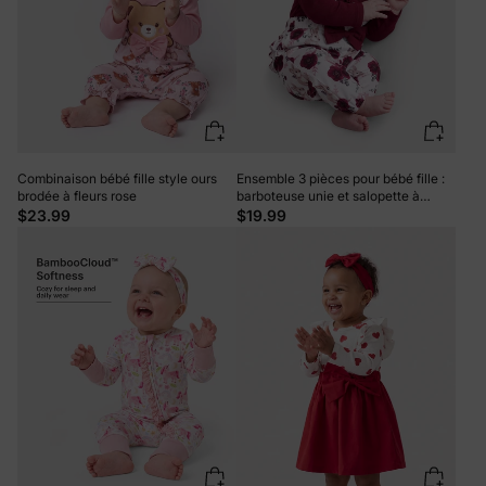
Combinaison bébé fille style ours
Ensemble 3 pièces pour bébé fille :
brodée à fleurs rose
barboteuse unie et salopette à
volants à imprimé floral avec
$23.99
$19.99
bandeau, bordeaux