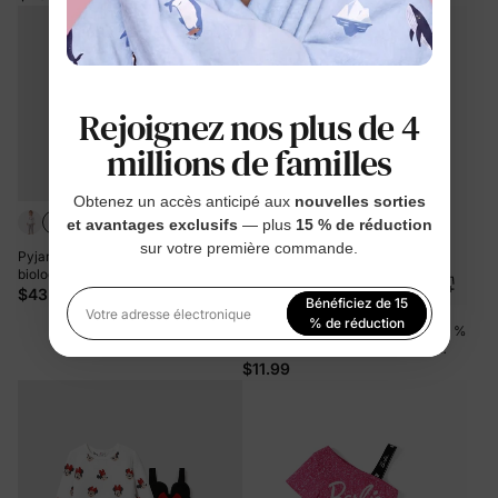
en 1 pour 4 saisons (ajustement
parfait) Rose
Rejoignez nos plus de 4
millions de familles
Obtenez un accès anticipé aux
nouvelles sorties
et avantages exclusifs
— plus
15 % de réduction
sur votre première commande.
Pyjama 4 pièces en coton
biologique pour tout-petits/enfants,
ensemble 4 en 1 coupe ajustée pour
$43.99
Bénéficiez de 15
filles, rose
Votre adresse électronique
% de réduction
Combinaison bébé garçon/fille 95 %
coton à manches longues avec
imprimé cœur et lettres Noir
$11.99
En vous inscrivant, vous acceptez notre
Politique de
confidentialité