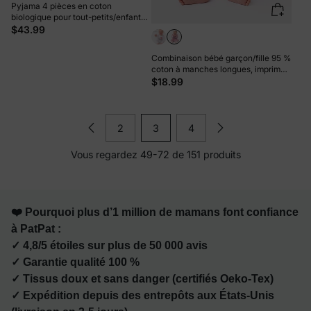
Pyjama 4 pièces en coton
biologique pour tout-petits/enfants,
ensemble 4 en 1 coupe ajustée pour
$43.99
filles, bleu clair
Combinaison bébé garçon/fille 95 %
coton à manches longues, imprimé
cœur, lettres, étoiles et rayures,
$18.99
rouge
2
3
4
Vous regardez 49-72 de 151 produits
❤️ Pourquoi plus d’1 million de mamans font confiance
à PatPat :
✓ 4,8/5 étoiles sur plus de 50 000 avis
✓ Garantie qualité 100 %
✓ Tissus doux et sans danger (certifiés Oeko-Tex)
✓ Expédition depuis des entrepôts aux États-Unis