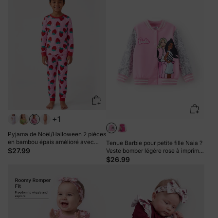
+1
Pyjama de Noël/Halloween 2 pièces
en bambou épais amélioré avec
Tenue Barbie pour petite fille Naia ?
imprimé enfantin pour petite fille
$27.99
Veste bomber légère rose à imprimé
(coupe ajustée) rouge
lettres et blocs de couleurs
$26.99