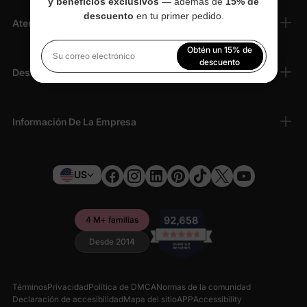
y beneficios exclusivos
— además de
15% de
descuento
en tu primer pedido.
Atención Al Cliente
Obtén un 15% de
Su correo electrónico
descuento
Descubrir
Al registrarte, aceptas nuestra
Política de privacidad
Información De La Empresa
US
4 M+ familias
Desde 2014
Términos
Privacidad
Política de DMCA
Normas de la comunidad
Declaración de accesibilidad
Mapa del sitio
APP
Accessibility