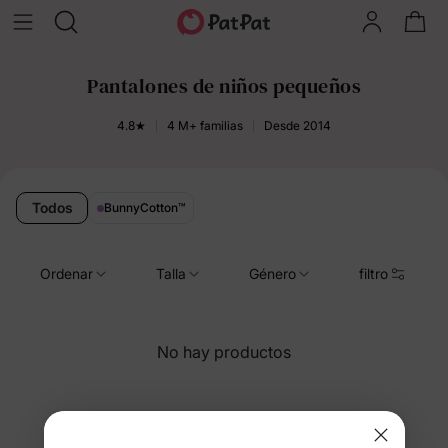
Pantalones de niños pequeños
4.8★
4 M+ familias
Desde 2014
Todos
BunnyCotton
™
Ordenar
Talla
Género
filtro
No hay productos
Está viendo 337-4 de 4 productos