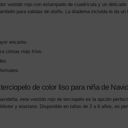
dor vestido rojo con estampado de cuadrícula y un delicado v
también para salidas de otoño. La diadema incluida le da un 
ayor encanto.
a climas más fríos.
dez
nformales.
terciopelo de color liso para niña de Navi
avideña, este vestido rojo de terciopelo es la opción perfe
éster y elastano. Disponible en tallas de 2 a 6 años, es per