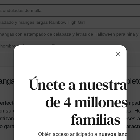
as onduladas de malla
radado y mangas largas Rainbow High Girl
 mangas con estampado de calabaza y letras de Halloween para niña y 
n hombro de lunares para niña
Únete a nuestras
anga larga con lazo y estampado complet
de 4 millones d
erfecto para las celebraciones navideñas. Con un estampad
con su vibrante color rojo y su divertido diseño de trenzas. 
familias
antizando la libertad de movimiento para bebés de 3 meses 
o garantiza que tu pequeña brillará entre la multitud.
Caracte
Obtén acceso anticipado a
nuevos lanzamien