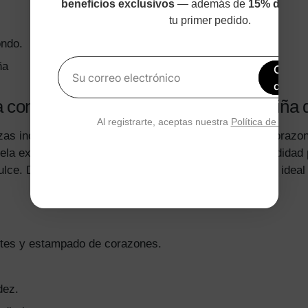
beneficios exclusivos
— además de
15% de des
tu primer pedido.
ondo.
ña
Obtén
Su correo electrónico
de de
da con estampado de corazones para niña 
Al registrarte, aceptas nuestra
Política de privac
zas incluye un suéter y una falda con estampado de corazo
a tela extra gruesa del suéter garantizan calidez y comodidad
dulce. Disponible en tallas de 2 a 6 años, es una opción idea
ntes y estampado de corazones.
dez.