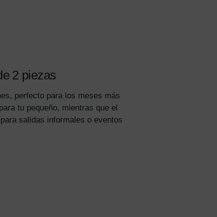
cuento
en
 un 15%
scuento
de 2 piezas
idad
nes, perfecto para los meses más
 para tu pequeño, mientras que el
l para salidas informales o eventos