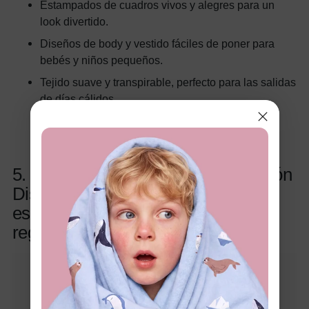
Estampados de cuadros vivos y alegres para un
look divertido.
Diseños de body y vestido fáciles de poner para
bebés y niños pequeños.
Tejido suave y transpirable, perfecto para las salidas
de días cálidos.
5. Vestido pelele camiseta de algodón
Disney Mickey and Friends con
estampado de gesto divertido, para
regalo