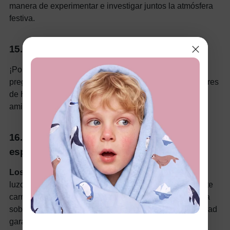
manera de experimentar e investigar juntos la atmósfera
festiva.
15. Curiosidades de Halloween
¡Ponte a prueba con
trivias de Halloween
! Crea
preguntas sobre la historia, las películas y las costumbres
de Halloween. Además de disfrutar de una rivalidad
amistosa, esta es una forma interesante de aprender.
16. Carrera de obstáculos espeluznante y
espeluznante
Los disfraces de Halloween
garantizarán que todos
luzcan perfectos mientras tu familia sortea la inquietante
carrera de obstáculos, se arrastra bajo telarañas y salta
sobre lápidas. Además, los materiales de primera calidad
garantizan la comodidad de todos, incluso durante las