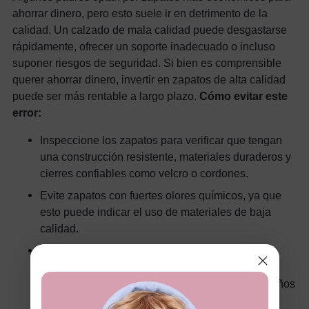
ahorrar dinero, pero esto suele ir en detrimento de la
calidad. Un calzado de mala calidad puede desgastarse
rápidamente, ofrecer un soporte inadecuado o incluso
suponer riesgos de seguridad. Si bien es comprensible
querer ahorrar dinero, invertir en zapatos de alta calidad
puede ser más rentable a largo plazo.
Cómo evitar este
error:
Inspeccione los zapatos para verificar que tengan
una construcción resistente, materiales duraderos y
cierres confiables como velcro o cordones.
Evite zapatos con fuertes olores químicos, ya que
esto puede indicar el uso de materiales de baja
calidad.
Recuerde que un precio más alto no siempre
garantiza una mejor calidad; investigue marcas
conocidas por producir calzado confiable para niños
pequeños.