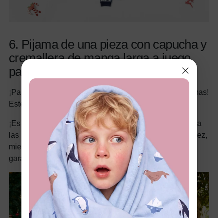
6. Pijama de una pieza con capucha y
cremallera de manga larga a juego
para toda la familia de Papá Noel
¡Papá Noel viene a la ciudad y le encantan estos pijamas!
Este no es un pijama cualquiera.
¡Es una celebración festiva de pies a cabeza! Ideal para
las noches frías, el diseño con capucha garantiza calidez,
mientras que el estampado integral de Papá Noel
garantiza sueños navideños.