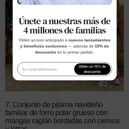
Únete a nuestras más de
4 millones de familias
Obtén acceso anticipado a
nuevos lanzamientos
y beneficios exclusivos
— además de
15% de
descuento
en tu primer pedido.
Obtén un 15% de
Su correo electrónico
descuento
Al registrarte, aceptas nuestra
Política de privacidad
7. Conjunto de pijama navideño
familiar de forro polar grueso con
mangas raglán bordadas con ciervos
y letras