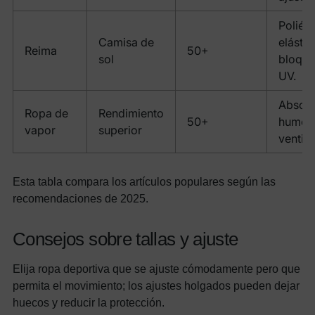
Poliést
Camisa de
elástic
Reima
50+
sol
bloqu
UV.
Absorb
Ropa de
Rendimiento
50+
humed
vapor
superior
ventila
Esta tabla compara los artículos populares según las
recomendaciones de 2025.
Consejos sobre tallas y ajuste
Elija ropa deportiva que se ajuste cómodamente pero que
permita el movimiento; los ajustes holgados pueden dejar
huecos y reducir la protección.