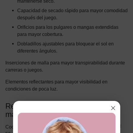
mantenerse seco.
Capacidad de secado rápido para mayor comodidad
después del juego.
Orificios para los pulgares o mangas extendidas
para mayor cobertura.
Dobladillos ajustables para bloquear el sol en
diferentes ángulos.
Inserciones de malla para mayor transpirabilidad durante
carreras o juegos.
Elementos reflectantes para mayor visibilidad en
condiciones de poca luz.
Recomendaciones de las mejores
marcas
Coolibar es líder en ropa deportiva para niños con UPF