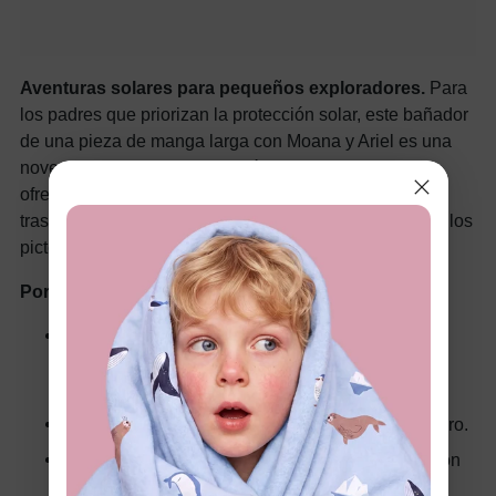
Aventuras solares para pequeños exploradores.
Para
los padres que priorizan la protección solar, este bañador
de una pieza de manga larga con Moana y Ariel es una
novedad. La tela con protección solar y el cuello alto
ofrecen una cobertura total, mientras que la cremallera
trasera facilita su colocación. Los divertidos volantes y los
pictogramas de sirenas le dan un toque de fantasía.
Por qué es esencial:
Máxima protección:
protege los hombros, los
brazos y el cuello de los daños causados por los
rayos UV.
Diseño duradero:
resiste el agua salada y el cloro.
Princess Power:
inspira un juego imaginativo con
las queridas heroínas de Disney.