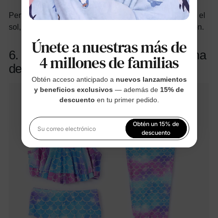
Perfecto para los más pequeños que pasan horas bajo el
sol, este traje de baño combina seguridad con narración.
Únete a nuestras más de
6. Conjunto de baño de cola de sirena
4 millones de familias
de 3 piezas
Obtén acceso anticipado a
nuevos lanzamientos
y beneficios exclusivos
— además de
15% de
descuento
en tu primer pedido.
Obtén un 15% de
Su correo electrónico
descuento
Al registrarte, aceptas nuestra
Política de privacidad