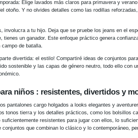
mporada: Elige lavados más claros para primavera y verano p
l otoño. Y no olvides detalles como las rodillas reforzadas
, involucra a tu hijo. Deja que se pruebe los jeans en el esp
se, tienes un ganador. Este enfoque práctico genera confianz
n campo de batalla.
arte divertida: el estilo! Compartiré ideas de conjuntos par
do sostenible y las capas de género neutro, todo ello con un 
conómico.
para niños
: resistentes, divertidos y 
los pantalones cargo holgados a looks elegantes y aventurer
os tonos tierra y los detalles prácticos, como los bolsillos 
lo suficientemente resistentes para jugar con ellos, lo sufici
de conjuntos que combinan lo clásico y lo contemporáneo, pe