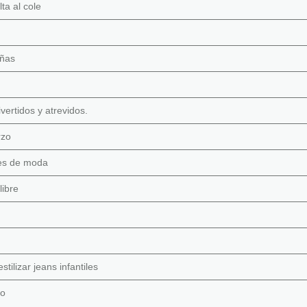
ta al cole
eñas
vertidos y atrevidos.
rzo
tes de moda
libre
tilizar jeans infantiles
jo