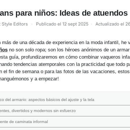
ns para niños: Ideas de atuendos 
 Style Editors
·
Publicado el
12 sept 2025
·
Actualizado el
2
 más de una década de experiencia en la moda infantil, he 
iños
no son solo ropa; son los héroes anónimos de un armari
 esta guía, profundizaremos en cómo combinar vaqueros infa
nando tendencias atemporales con la practicidad que todo pa
ión el fin de semana o para las fotos de las vacaciones, est
emanguémonos y a empezar!
o del armario: aspectos básicos del ajuste y la tela
entes, divertidos y modernos sin esfuerzo
iente de caminata informal