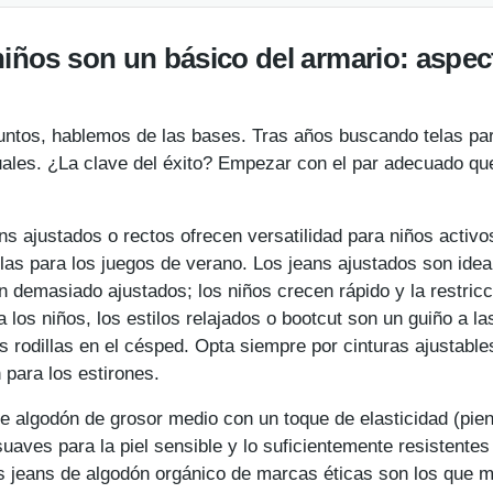
niños son un básico del armario: aspec
ntos, hablemos de las bases. Tras años buscando telas pa
uales. ¿La clave del éxito? Empezar con el par adecuado que
ans ajustados o rectos ofrecen versatilidad para niños activ
las para los juegos de verano. Los jeans ajustados son ide
an demasiado ajustados; los niños crecen rápido y la restri
 los niños, los estilos relajados o bootcut son un guiño a l
s rodillas en el césped. Opta siempre por cinturas ajustabl
n para los estirones.
de algodón de grosor medio con un toque de elasticidad (pie
suaves para la piel sensible y lo suficientemente resistentes
os jeans de algodón orgánico de marcas éticas son los que 