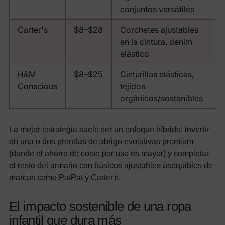
conjuntos versátiles
Carter's
$8–$28
Corchetes ajustables
0
en la cintura, denim
a
elástico
H&M
$8–$25
Cinturillas elásticas,
0
Conscious
tejidos
a
orgánicos/sostenibles
La mejor estrategia suele ser un enfoque híbrido: invertir
en una o dos prendas de abrigo evolutivas premium
(donde el ahorro de coste por uso es mayor) y completar
el resto del armario con básicos ajustables asequibles de
marcas como PatPat y Carter's.
El impacto sostenible de una ropa
infantil que dura más