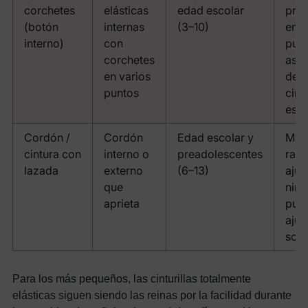
corchetes
elásticas
edad escolar
prec
(botón
internas
(3–10)
en v
interno)
con
punt
corchetes
asp
en varios
de
puntos
cintu
está
Cordón /
Cordón
Edad escolar y
May
cintura con
interno o
preadolescentes
ran
lazada
externo
(6–13)
ajust
que
niño
aprieta
pue
ajus
solo
Para los más pequeños, las cinturillas totalmente
elásticas siguen siendo las reinas por la facilidad durante