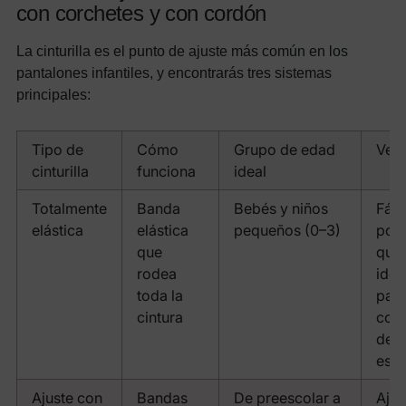
con corchetes y con cordón
La cinturilla es el punto de ajuste más común en los
pantalones infantiles, y encontrarás tres sistemas
principales:
Tipo de
Cómo
Grupo de edad
Vent
cinturilla
funciona
ideal
Totalmente
Banda
Bebés y niños
Fáci
elástica
elástica
pequeños (0–3)
pone
que
quit
rodea
idea
toda la
para
cintura
cont
de
esfí
Ajuste con
Bandas
De preescolar a
Ajus