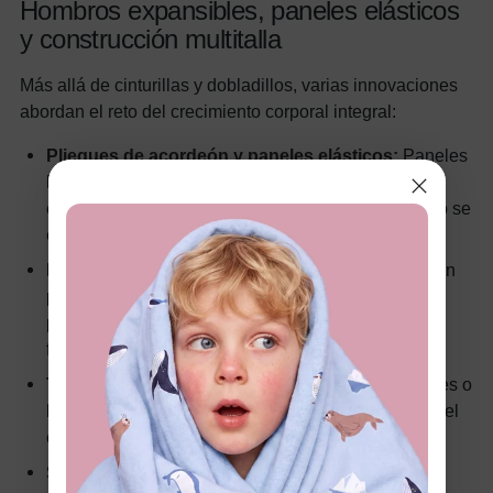
Hombros expansibles, paneles elásticos
y construcción multitalla
Más allá de cinturillas y dobladillos, varias innovaciones
abordan el reto del crecimiento corporal integral:
Pliegues de acordeón y paneles elásticos:
Paneles
laterales de tejido plisado en acordeón o de punto
elástico que se expanden cuando el tronco del niño se
ensancha. Son habituales en abrigos y vestidos.
Refuerzos de crecimiento:
Insertos extra de tela en
puntos de tensión (axilas, costuras laterales) que
permiten que la prenda se expanda sin perder la
forma.
Tirantes ajustables:
Varias posiciones de corchetes o
hebillas en peto, pichis y vestidos permiten alargar el
cuerpo a medida que tu hijo crece.
Sistemas multitalla patentados:
Algunas marcas