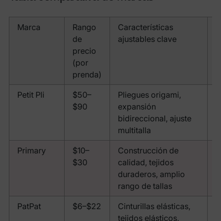
Marca
Rango
Características
R
de
ajustables clave
d
precio
e
(por
prenda)
Petit Pli
$50–
Pliegues origami,
3
$90
expansión
m
bidireccional, ajuste
–
multitalla
a
Primary
$10–
Construcción de
0
$30
calidad, tejidos
a
duraderos, amplio
rango de tallas
PatPat
$6–$22
Cinturillas elásticas,
0
tejidos elásticos,
a