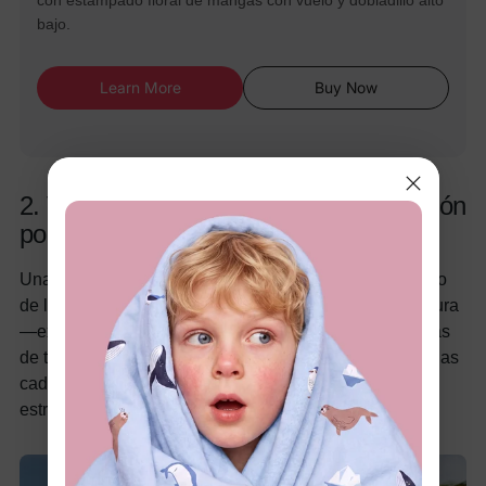
bajo.
Learn More
Buy Now
2. Vestido casual suave azul con cinturón
por debajo de la rodilla
Una silueta con botones frontales, cinturón y por debajo
de la rodilla que aporta definición instantánea a la cintura
—exactamente lo que favorece la mayoría de las formas
de talla grande. La tela suave cae naturalmente sobre las
caderas. Llévalo con sandalias de tiras y un tote
estructurado para un look trabajo-casual.