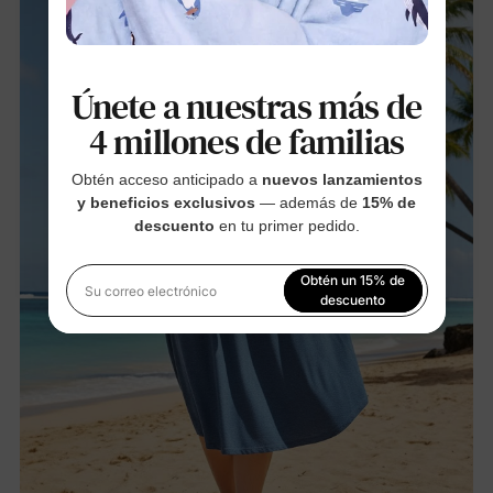
Únete a nuestras más de
4 millones de familias
Obtén acceso anticipado a
nuevos lanzamientos
y beneficios exclusivos
— además de
15% de
descuento
en tu primer pedido.
Obtén un 15% de
Su correo electrónico
descuento
Al registrarte, aceptas nuestra
Política de privacidad