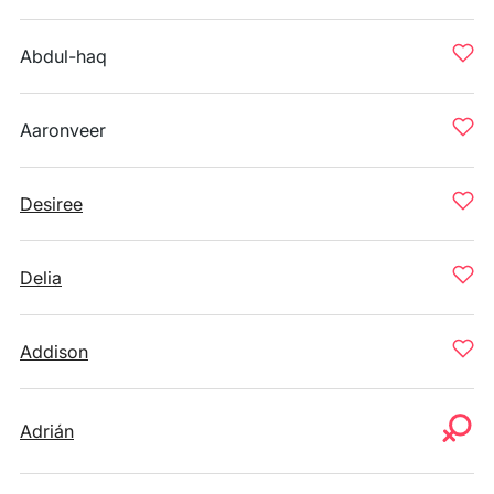
Abdul-haq
Aaronveer
Desiree
Delia
Addison
Adrián