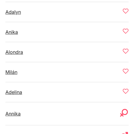
Adalyn
Anika
Alondra
Milán
Adelina
Annika