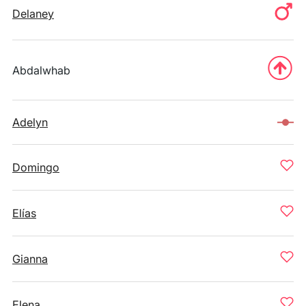
Delaney
Abdalwhab
Adelyn
Domingo
Elías
Gianna
Elena