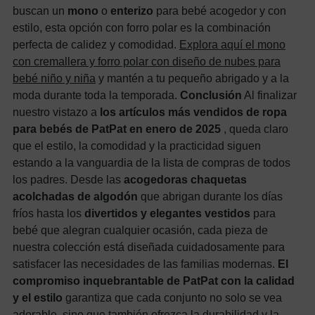
buscan un
mono
o
enterizo
para bebé acogedor y con
estilo, esta opción con forro polar es la combinación
perfecta de calidez y comodidad.
Explora aquí el mono
con cremallera y forro polar con diseño de nubes para
bebé niño y niña
y mantén a tu pequeño abrigado y a la
moda durante toda la temporada.
Conclusión
Al finalizar
nuestro vistazo a
los artículos más vendidos de ropa
para bebés de PatPat en enero de 2025
, queda claro
que el estilo, la comodidad y la practicidad siguen
estando a la vanguardia de la lista de compras de todos
los padres. Desde las
acogedoras chaquetas
acolchadas de algodón
que abrigan durante los días
fríos hasta los
divertidos y elegantes vestidos
para
bebé que alegran cualquier ocasión, cada pieza de
nuestra colección está diseñada cuidadosamente para
satisfacer las necesidades de las familias modernas.
El
compromiso inquebrantable de PatPat con la calidad
y el estilo
garantiza que cada conjunto no solo se vea
adorable, sino que también ofrezca la durabilidad y la