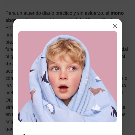
Para un atuendo diario práctico y sin esfuerzo, el
mono
abotonado de algodón para bebé niño y niña
de
PatPat es una excelente opción para los padres que
priorizan la comodidad y la conveniencia. Esta versátil
pieza ofrece un equilibrio perfecto entre suavidad y
funcionalidad, lo que la convierte en una adición esencial
al guardarropa de su bebé. Confeccionado con
material
de algodón suave
, el mono proporciona un ajuste
acogedor y transpirable que mantiene a su pequeño
cómodo durante todo el día. Ya sea para jugar, la siesta o
las salidas, la tela asegura un tacto suave en la delicada
piel del bebé al tiempo que permite un movimiento fácil.
Diseñado con un
estilo fácil de abotonar
, este mono
simplifica vestirse y cambiar pañales, lo que lo convierte
en una opción ideal para padres ocupados. Los botones
seguros proporcionan un ajuste ceñido al tiempo que
garantizan cambios de atuendo sin complicaciones