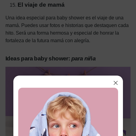
El viaje de mamá
Una idea especial para baby shower es el viaje de una
mamá. Puedes usar fotos e historias que destaquen cada
hito. Será una forma hermosa y especial de honrar la
fortaleza de la futura mamá con alegría.
Ideas para baby shower:
para niña