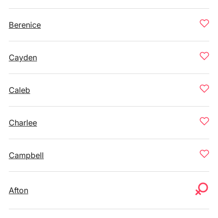
Berenice
Cayden
Caleb
Charlee
Campbell
Afton