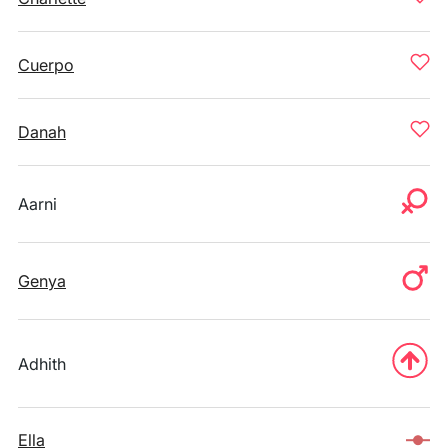
Cuerpo
Danah
Aarni
Genya
Adhith
Ella