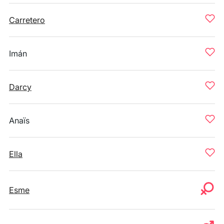
Carretero
Imán
Darcy
Anaïs
Ella
Esme