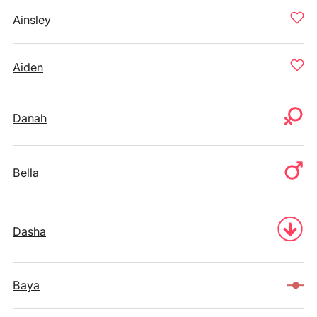
Ainsley
Aiden
Danah
Bella
Dasha
Baya