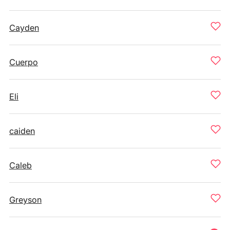
Cayden
Cuerpo
Eli
caiden
Caleb
Greyson