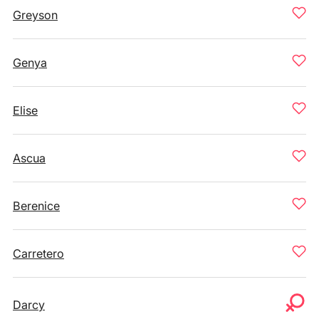
Greyson
Genya
Elise
Ascua
Berenice
Carretero
Darcy