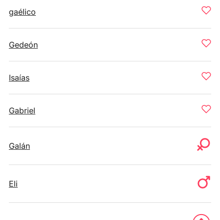
gaélico
Gedeón
Isaías
Gabriel
Galán
Eli