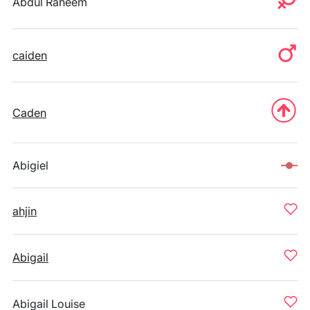
Abdul Raheem
caiden
Caden
Abigiel
ahjin
Abigail
Abigail Louise