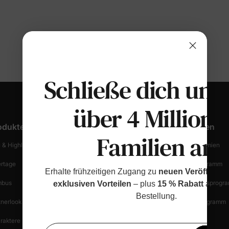
Schließe dich uns
über 4 Millione
odukte
Kundendienst
Entdecken
Familien an
 & Highlights
Bestellung Verfolgen
Treue & Prämien
ertage
Versandinformationen
Partnerprogramm
Erhalte frühzeitigen Zugang zu
neuen Veröffentl
bus
Rückgabe Starten
Empfehlungsprogr
exklusiven Vorteilen
– plus
15 % Rabatt
auf de
Bestellung.
tnerlook
Rückgabebestimmungen
Creator-Programm
raktere
Einkaufssicherheit
Blog