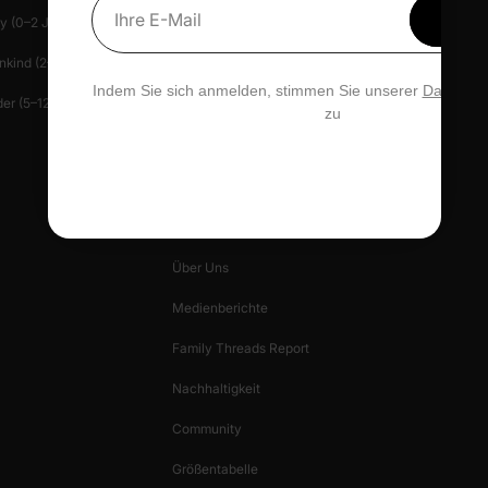
Erhal
y (0–2 J.)
Hilfe-Center
Presse
Ihre E-Mail
15 % 
nkind (2–6 J.)
Kontakt
Patlife
Indem Sie sich anmelden, stimmen Sie unserer
Datensch
er (5–12 J.)
Datenschutz Verwalten
zu
Geschenkkarte
PatPat Bewertungen
UNTERNEHMENSHINWEISE
Über Uns
Medienberichte
Family Threads Report
Nachhaltigkeit
Community
Größentabelle