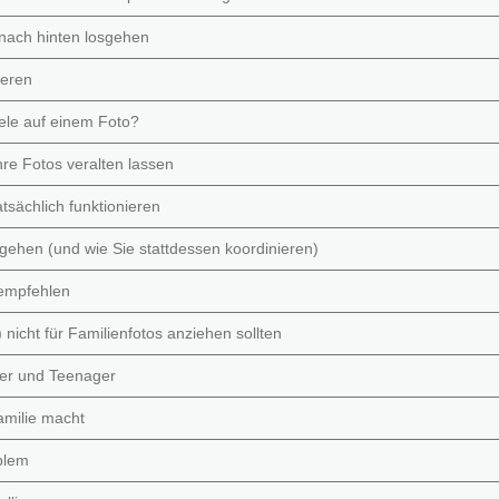
 nach hinten losgehen
ieren
iele auf einem Foto?
hre Fotos veralten lassen
sächlich funktionieren
sgehen (und wie Sie stattdessen koordinieren)
 empfehlen
 nicht für Familienfotos anziehen sollten
der und Teenager
Familie macht
blem