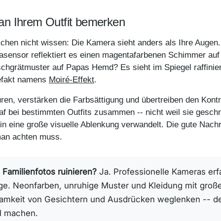
an Ihrem Outfit bemerken
schen nicht wissen: Die Kamera sieht anders als Ihre Augen.
asensor reflektiert es einen magentafarbenen Schimmer auf I
chgrätmuster auf Papas Hemd? Es sieht im Spiegel raffiniert
tefakt namens
Moiré-Effekt
.
ren, verstärken die Farbsättigung und übertreiben den Kont
af bei bestimmten Outfits zusammen -- nicht weil sie gesch
in eine große visuelle Ablenkung verwandelt. Die gute Nachr
man achten muss.
 Familienfotos ruinieren?
Ja. Professionelle Kameras erf
ge. Neonfarben, unruhige Muster und Kleidung mit groß
amkeit von Gesichtern und Ausdrücken weglenken -- de
ll machen.