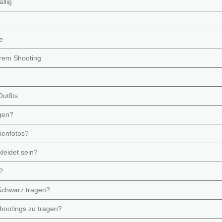
llig
e
hrem Shooting
utfits
gen?
ienfotos?
kleidet sein?
?
Schwarz tragen?
hootings zu tragen?