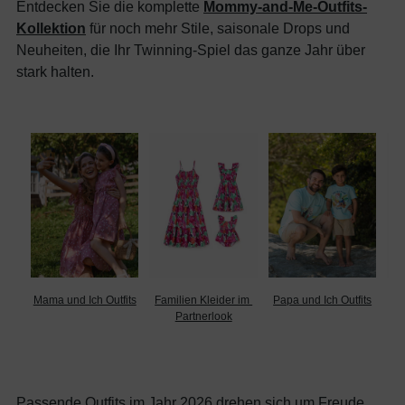
Entdecken Sie die komplette
Mommy-and-Me-Outfits-
Kollektion
für noch mehr Stile, saisonale Drops und
Neuheiten, die Ihr Twinning-Spiel das ganze Jahr über
stark halten.
Mama und Ich Outfits
Familien Kleider im 
Papa und Ich Outfits
Fam
Partnerlook
Passende Outfits im Jahr 2026 drehen sich um Freude,