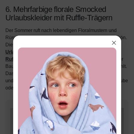
6. Mehrfarbige florale Smocked
Urlaubskleider mit Ruffle-Trägern
Der Sommer ruft nach lebendigen Floralmustern und
Rüschen-Details, und dieses Set antwortet wunderschön.
Die
Mama-und-Mich passende Baumwoll-
Urlaubskleider mit floralen Smocked-Kleidern und
Ruffle-Trägern in Mehrfarben
sind aus atmungsaktiver
Baumwolle gefertigt, die sich sanft auf zarter Haut anfühlt.
Das Smocking und die Rüschen sorgen für Bewegung
und Charme und machen sie bildperfekt für Strandurlaube
oder Gartenpartys.