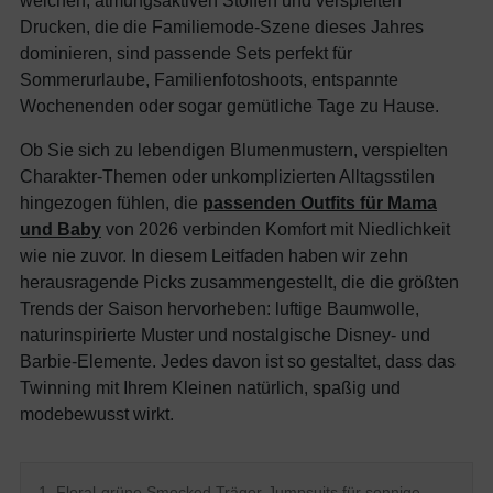
weichen, atmungsaktiven Stoffen und verspielten
Drucken, die die Familiemode-Szene dieses Jahres
dominieren, sind passende Sets perfekt für
Sommerurlaube, Familienfotoshoots, entspannte
Wochenenden oder sogar gemütliche Tage zu Hause.
Ob Sie sich zu lebendigen Blumenmustern, verspielten
Charakter-Themen oder unkomplizierten Alltagsstilen
hingezogen fühlen, die
passenden Outfits für Mama
und Baby
von 2026 verbinden Komfort mit Niedlichkeit
wie nie zuvor. In diesem Leitfaden haben wir zehn
herausragende Picks zusammengestellt, die die größten
Trends der Saison hervorheben: luftige Baumwolle,
naturinspirierte Muster und nostalgische Disney- und
Barbie-Elemente. Jedes davon ist so gestaltet, dass das
Twinning mit Ihrem Kleinen natürlich, spaßig und
modebewusst wirkt.
1. Floral-grüne Smocked Träger-Jumpsuits für sonnige