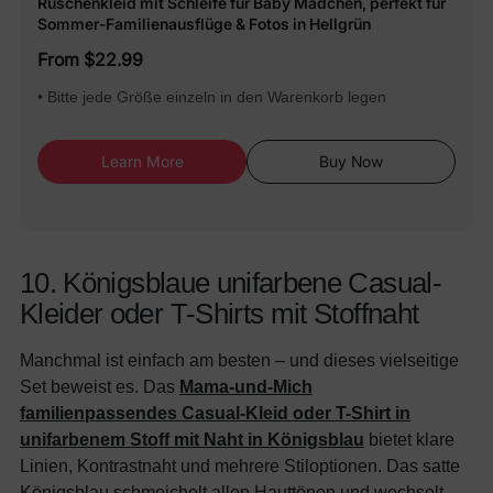
Rüschenkleid mit Schleife für Baby Mädchen, perfekt für
Sommer-Familienausflüge & Fotos in Hellgrün
From $22.99
• Bitte jede Größe einzeln in den Warenkorb legen
Learn More
Buy Now
10. Königsblaue unifarbene Casual-
Kleider oder T-Shirts mit Stoffnaht
Manchmal ist einfach am besten – und dieses vielseitige
Set beweist es. Das
Mama-und-Mich
familienpassendes Casual-Kleid oder T-Shirt in
unifarbenem Stoff mit Naht in Königsblau
bietet klare
Linien, Kontrastnaht und mehrere Stiloptionen. Das satte
Königsblau schmeichelt allen Hauttönen und wechselt