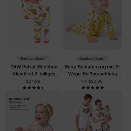
™
™
BambooCloud
BambooCloud
PAW Patrol Mädchen
Baby-Schlafanzug mit 2-
Kleinkind 2-teiliges
Wege-Reißverschluss
Schlafanzug-Set Pink
und Blumenmuster
$24.99
$22.99
Von