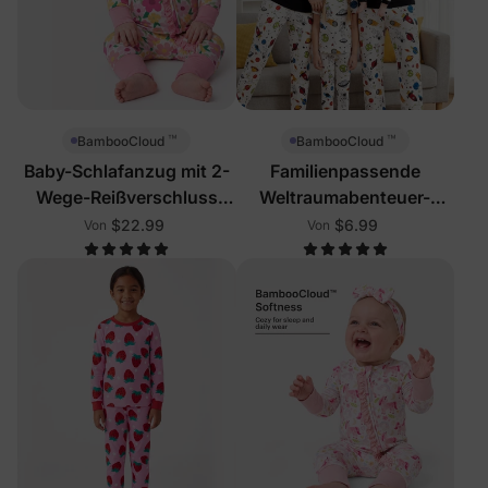
™
™
BambooCloud
BambooCloud
Baby-Schlafanzug mit 2-
Familienpassende
Wege-Reißverschluss
Weltraumabenteuer-
und Blumenmuster
Pyjamas
$22.99
$6.99
Von
Von