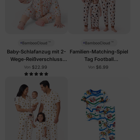
™
™
BambooCloud
BambooCloud
Baby-Schlafanzug mit 2-
Familien-Matching-Spiel
Wege-Reißverschluss
Tag Football
und Sternmuster
Schlafanzüge
$22.99
$6.99
Von
Von