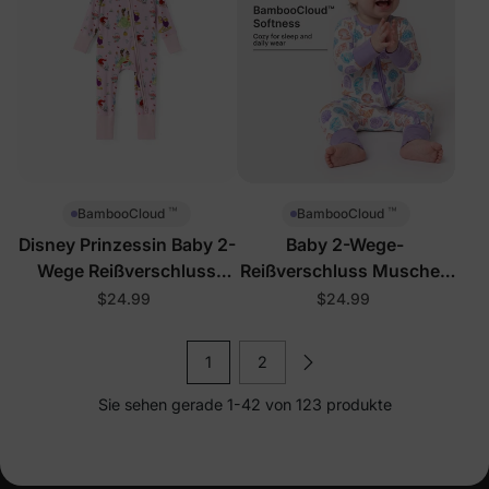
™
™
BambooCloud
BambooCloud
Disney Prinzessin Baby 2-
Baby 2-Wege-
Wege Reißverschluss
Reißverschluss Muschel-
Strampler Pink
Fußsack
$24.99
$24.99
1
2
Sie sehen gerade 1-42 von 123 produkte