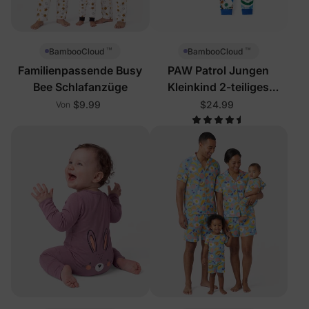
™
™
BambooCloud
BambooCloud
Familienpassende Busy
PAW Patrol Jungen
Bee Schlafanzüge
Kleinkind 2-teiliges
Schlafanzug-Set Blau
$9.99
$24.99
Von