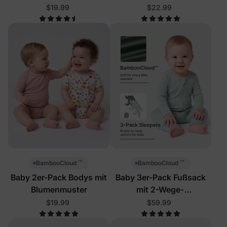
Strampler
Strampler
$19.99
$22.99
™
™
BambooCloud
BambooCloud
Baby 2er-Pack Bodys mit
Baby 3er-Pack Fußsack
Blumenmuster
mit 2-Wege-
Reißverschluss
$19.99
$59.99