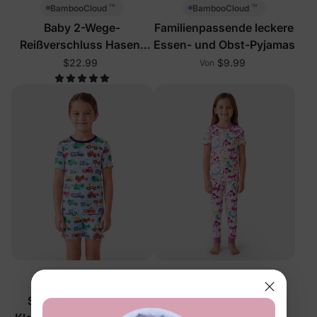
™
™
BambooCloud
BambooCloud
Baby 2-Wege-
Familienpassende leckere
Reißverschluss Hasen-
Essen- und Obst-Pyjamas
Schlafanzug
$22.99
$9.99
Von
™
™
BambooCloud
BambooCloud
Schlafanzug-Set für
3-teiliges Schlafanzug-