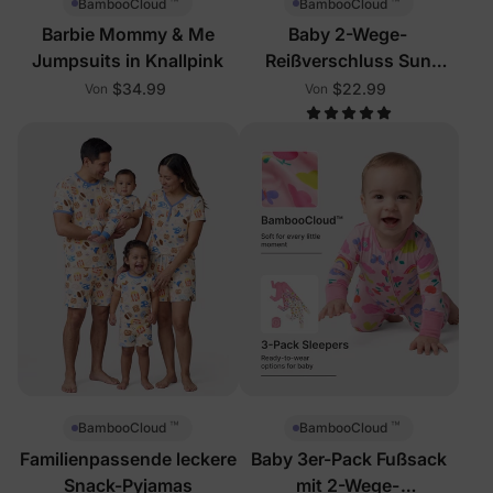
™
™
BambooCloud
BambooCloud
Barbie Mommy & Me
Baby 2-Wege-
Jumpsuits in Knallpink
Reißverschluss Sun
Cloud Fußsack
$34.99
$22.99
Von
Von
™
™
BambooCloud
BambooCloud
Familienpassende leckere
Baby 3er-Pack Fußsack
Snack-Pyjamas
mit 2-Wege-