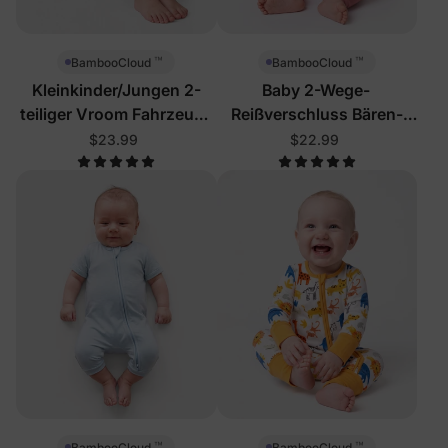
™
™
BambooCloud
BambooCloud
Kleinkinder/Jungen 2-
Baby 2-Wege-
teiliger Vroom Fahrzeuge
Reißverschluss Bären-
Schlafanzug
Schlafanzug
$23.99
$22.99
™
™
BambooCloud
BambooCloud