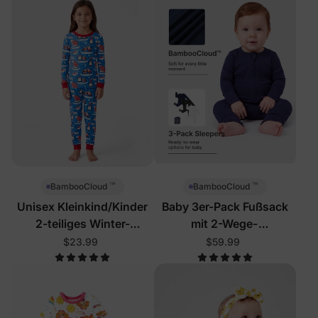
™
™
BambooCloud
BambooCloud
Unisex Kleinkind/Kinder
Baby 3er-Pack Fußsack
2-teiliges Winter-
mit 2-Wege-
Schlafanzug-Set mit
Reißverschluss
$23.99
$59.99
Pinguin-Motiv