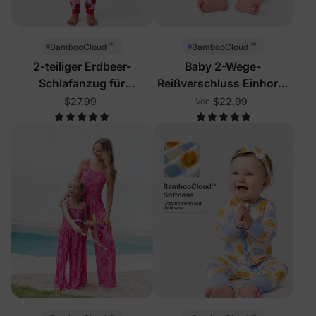
™
™
BambooCloud
BambooCloud
2-teiliger Erdbeer-
Baby 2-Wege-
Schlafanzug für
Reißverschluss Einhorn-
Kleinkinder/Mädchen
Schlafanzug
$27.99
$22.99
Von