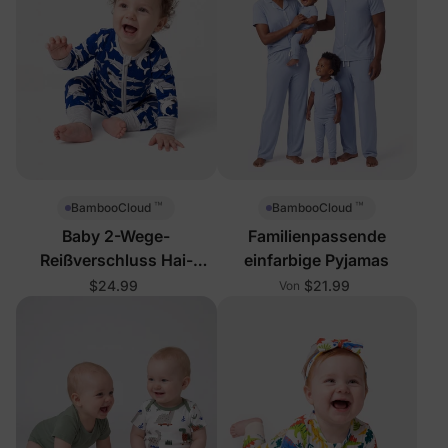
™
™
BambooCloud
BambooCloud
Baby 2-Wege-
Familienpassende
Reißverschluss Hai-
einfarbige Pyjamas
Schlafanzug
$24.99
$21.99
Von