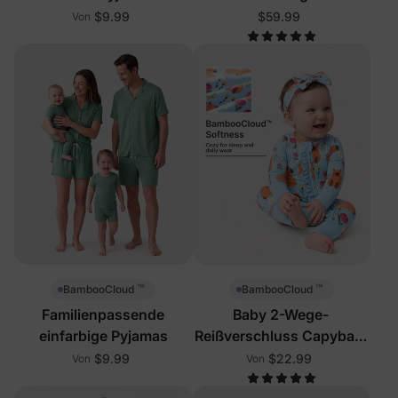
Reißverschluss
$9.99
$59.99
Von
™
™
BambooCloud
BambooCloud
Familienpassende
Baby 2-Wege-
einfarbige Pyjamas
Reißverschluss Capybara
Strampler
$9.99
$22.99
Von
Von