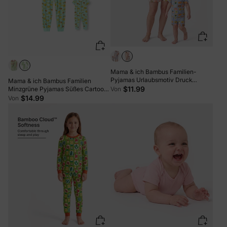
Mama & ich Bambus Familien-
Pyjamas Urlaubsmotiv Druck
Mama & ich Bambus Familien
Kurzarm passendes Pyjama-Set
$11.99
Von
Minzgrüne Pyjamas Süßes Cartoon
(eng anliegend für Kinder)
Essen Thema Print Kurzarm & Lange
$14.99
Von
Colorblock
Hose Schlafanzug Passendes
Pyjama Set (Enganliegend für
Kinder) Hellblau