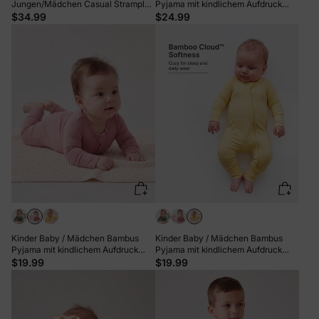
Jungen/Mädchen Casual Strampler
Pyjama mit kindlichem Aufdruck
weiß
(eng anliegend) hellgrün
$34.99
$24.99
Kinder Baby / Mädchen Bambus
Kinder Baby / Mädchen Bambus
Pyjama mit kindlichem Aufdruck
Pyjama mit kindlichem Aufdruck
(eng anliegend) rosa
(eng anliegend) gelb
$19.99
$19.99