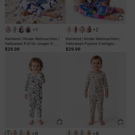
+1
+2
Kleinkind / Kinder Weihnachten /
Kleinkind / Kinder Weihnachten /
Halloween PJS für Jungen 3-
Halloween Pyjama 3-teiliges
teiliges Bambus-Pyjama-Set 2-in-1-
Bambus Pyjama Set 2-in-1 Look für
$29.99
$29.99
Look für 4 Jahreszeiten (eng
4 Jahreszeiten (eng anliegend)
anliegend) blaugrau
Farbblock
+8
+8