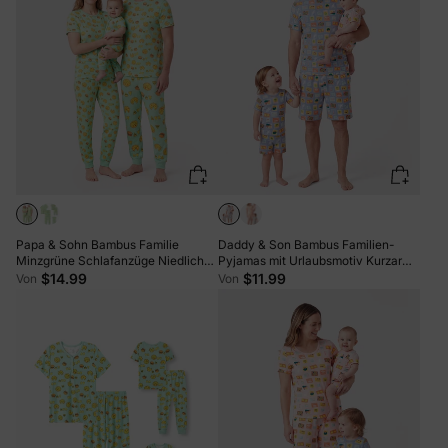
Papa & Sohn Bambus Familie
Daddy & Son Bambus Familien-
Minzgrüne Schlafanzüge Niedliches
Pyjamas mit Urlaubsmotiv Kurzarm
Cartoon Essen Thema Druck
passendes Pyjama-Set (eng
$14.99
$11.99
Von
Von
Kurzarm & Lange Hose Schlafanzug
anliegend für Kinder) Colorblock
Passendes Pyjama Set
(Enganliegend für Kinder) Hellblau