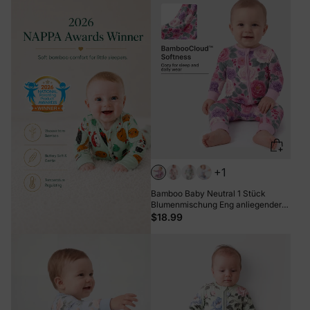
+1
Bamboo Baby Neutral 1 Stück
Blumenmischung Eng anliegender
Reißverschluss Fußloser
$18.99
Schlafanzug Dunkelrosa