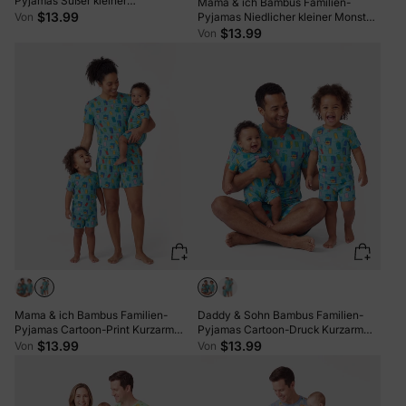
Pyjamas Süßer kleiner
Mama & ich Bambus Familien-
Monsterdruck Kurzarm Passendes
$13.99
Von
Pyjamas Niedlicher kleiner Monster-
Pyjama-Set (Eng anliegend für
Print Kurzarm passendes Pyjama-
$13.99
Von
Kinder) Weiß
Set (eng anliegend für Kinder) Weiß
Mama & ich Bambus Familien-
Daddy & Sohn Bambus Familien-
Pyjamas Cartoon-Print Kurzarm
Pyjamas Cartoon-Druck Kurzarm
passendes Pyjama-Set (eng
Passendes Pyjama-Set (Eng
$13.99
$13.99
Von
Von
anliegend für Kinder) Grün
anliegend für Kinder) Grün