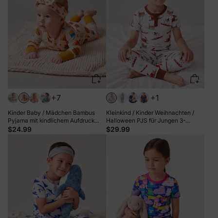
+7
+1
Kinder Baby / Mädchen Bambus
Kleinkind / Kinder Weihnachten /
Pyjama mit kindlichem Aufdruck
Halloween PJS für Jungen 3-
(eng anliegend) braun
teiliges Bambus-Pyjama-Set 2-in-1-
$24.99
$29.99
Look für 4 Jahreszeiten (eng
anliegend) weiß