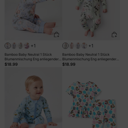
+1
+1
Bamboo Baby Neutral 1 Stück
Bamboo Baby Neutral 1 Stück
Blumenmischung Eng anliegender
Blumenmischung Eng anliegender
Reißverschluss Fußloser
Reißverschluss Fußloser
$18.99
$18.99
Schlafanzug Babyblau
Schlafanzug Hellgrün