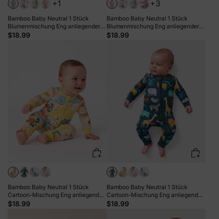
+1
+3
Bamboo Baby Neutral 1 Stück
Bamboo Baby Neutral 1 Stück
Blumenmischung Eng anliegender
Blumenmischung Eng anliegender
Reißverschluss Fußloser
Reißverschluss Fußloser
$18.99
$18.99
Schlafanzug Minzgrün
Schlafanzug Hellrosa
Bamboo Baby Neutral 1 Stück
Bamboo Baby Neutral 1 Stück
Cartoon-Mischung Eng anliegender
Cartoon-Mischung Eng anliegender
Reißverschluss Fußloser
Reißverschluss Fußloser
$18.99
$18.99
Schlafanzug Gelb
Schlafanzug Dunkelgrün