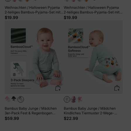
Weihnachten / Halloween Pyjama
Weihnachten / Halloween Pyjama
2-teiliges Bambus-Pyjama-Set mit
2-teiliges Bambus-Pyjama-Set mit
kindlichem Druck für Baby /
kindlichem Druck für Baby /
$19.99
$19.99
Kleinkind (eng anliegend) weiß
Kleinkind (eng anliegend) khaki
Bambus Baby Junge / Mädchen
Bambus Baby Junge / Mädchen
3er-Pack Fest & Regenbogen
Kindliches Tiermuster 2-Wege-
Bedruckt 2-Wege-Reißverschluss
Reißverschluss Strampler Footie
$59.99
$22.99
Strampler Anti-Rutsch
grün
Langarmfußball dunkelblau