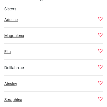
Sisters
Adeline
Magdalena
Ella
Delilah-rae
Ainsley
Seraphina