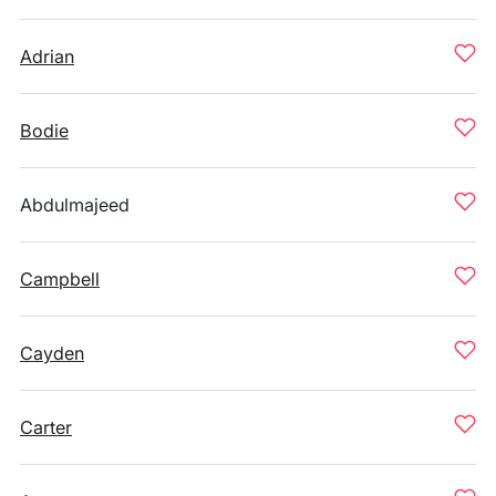
Adrian
Bodie
Abdulmajeed
Campbell
Cayden
Carter