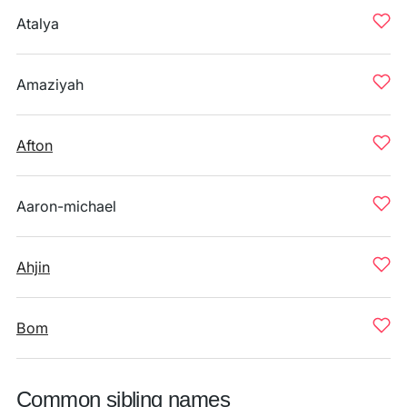
Atalya
Amaziyah
Afton
Aaron-michael
Ahjin
Bom
Common sibling names