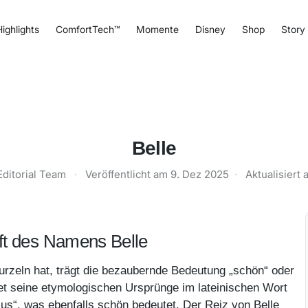
ighlights
ComfortTech™
Momente
Disney
Shop
Story
Belle
Editorial Team
·
Veröffentlicht am
9. Dez 2025
·
Aktualisiert
ft des Namens Belle
rzeln hat, trägt die bezaubernde Bedeutung „schön“ oder
det seine etymologischen Ursprünge im lateinischen Wort
llus“, was ebenfalls schön bedeutet. Der Reiz von Belle