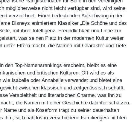
pezifische Ranglistendaten für Belle in den Vereinigten
ch möglicherweise nicht leicht verfügbar sind, wird seine
end verzeichnet. Einen bedeutenden Aufschwung in der
 Name Disneys animiertem Klassiker „Die Schöne und das
elle, mit ihrer Intelligenz, Freundlichkeit und Liebe zur
geistert, was seinen Platz in der modernen Kultur weiter
ahl unter Eltern macht, die Namen mit Charakter und Tiefe
in den Top-Namensrankings erscheint, bleibt es eine
rikanischen und britischen Kulturen. Oft wird es als
 wie Isabelle oder Annabelle verwendet und bietet eine
hgewicht zwischen klassisch und zeitgenössisch schafft.
se Verspieltheit und literarischen Charme, was ihn zu
n macht, die Namen mit einer Geschichte dahinter schätzen.
ger Name und als Koseform trägt zu seiner dauerhaften
es ihm, sich nahtlos in verschiedene Familiengeschichten