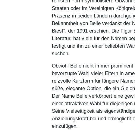
reinsten Form symbolisiert. Obwohl s
Staaten oder im Vereinigten Königrei
Präsenz in beiden Ländern durchgeh
Bekanntheit von Belle verdankt der
Biest“, der 1991 erschien. Die Figur B
Literatur, hat viele für den Namen be
festigt und ihn zu einer beliebten W
suchen.
Obwohl Belle nicht immer prominent 
bevorzugte Wahl vieler Eltern in ame
reizvolle Kurzform für längere Namen
süße, elegante Option, die ein Gleic
Der Name Belle verkörpert eine gewis
einer attraktiven Wahl für diejenige
Seine Vielseitigkeit als eigenständi
Anziehungskraft bei und ermöglicht 
einzufügen.