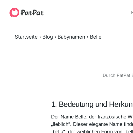
H
Startseite
›
Blog
›
Babynamen
›
Belle
Durch PatPat 
1. Bedeutung und Herkun
Der Name Belle, der französische Wu
„lieblich“. Dieser elegante Name fin
„bella“, der weiblichen Form von „be