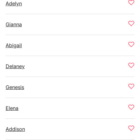
Adelyn
Gianna
Abigail
Delaney
Genesis
Elena
Addison