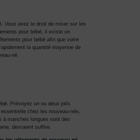
ciez de
. Vous avez le droit de miser sur les
% de
tements
pour bébé, il existe un
ction
vêtements pour bébé afin que votre
fidentialité
apidement la quantité moyenne de
veau-né.
ébé. Prévoyez un ou deux jolis
 essentielle chez les nouveau-nés,
mas à manches longues sont des
ne, devraient suffire.
plus les vêtements de nouveau-né.