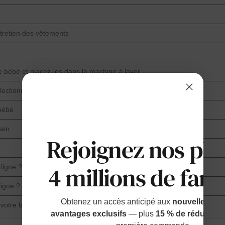
entretien des vêtements
e bébé et placez-les dans la machine à laver
électionnez un cycle
 bébé
ain
Rejoignez nos plu
4 millions de fami
ligne ?
igne ?
Obtenez un accès anticipé aux
nouvelles sort
votre bébé !
avantages exclusifs
— plus
15 % de réduction