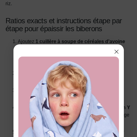
riz.
Ratios exacts et instructions étape par
étape pour épaissir les biberons
Ajoutez
1 cuillère à soupe de céréales d'avoine
pour bébé par 60 ml
de lait maternel ou de
préparation infantile (ajustez selon les
recommandations de votre pédiatre).
Mélangez bien jusqu'à ce qu'il n'y ait plus de
grumeaux.
Laissez reposer le mélange 1 à 2 minutes pour
atteindre son épaisseur maximale.
Passez à une
tétine à coupe transversale ou en Y
-- les tétines standard ne permettent pas le passage
des repas épaissis.
Testez le débit avant de nourrir pour vous assurer