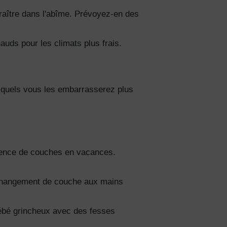
araître dans l'abîme. Prévoyez-en des
ciez de
% de
auds pour les climats plus frais.
ction
.
fidentialité
squels vous les embarrasserez plus
gence de couches en vacances.
u changement de couche aux mains
bébé grincheux avec des fesses