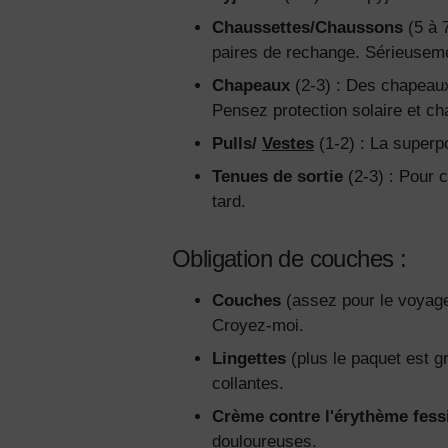
Chaussettes/Chaussons
(5 à 7
paires de rechange. Sérieusem
Chapeaux
(2-3) : Des chapeaux 
Pensez protection solaire et ch
Pulls/
Vestes
(1-2) : La superpo
Tenues de sortie
(2-3) : Pour 
tard.
Obligation de couches :
Couches
(assez pour le voyage
Croyez-moi.
Lingettes
(plus le paquet est g
collantes.
Crème contre l'érythème fess
douloureuses.