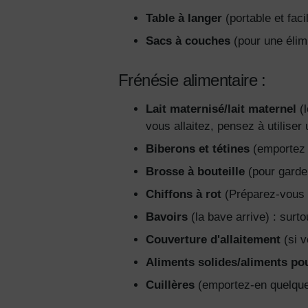
Table à langer
(portable et fac
Sacs à couches
(pour une élim
Frénésie alimentaire :
Lait maternisé/lait maternel
(l
vous allaitez, pensez à utiliser
Biberons et tétines
(emportez d
Brosse à bouteille
(pour garder
Chiffons à rot
(Préparez-vous au
Bavoirs
(la bave arrive) : surt
Couverture d'allaitement
(si v
Aliments solides/aliments po
Cuillères
(emportez-en quelques