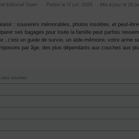
at Editorial Team
·
Publié le
17 juil. 2025
·
Mis à jour le
26 j
 plaisir : souvenirs mémorables, photos insolites, et peut-êt
parer ses bagages pour toute la famille peut parfois ressem
e ; c'est un guide de survie, un aide-mémoire, votre arme s
omposons par âge, des plus dépendants aux couches aux plu
ie des couches