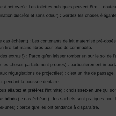
ile à nettoyer) : Les toilettes publiques peuvent être… doute
ination discrète et sans odeur) : Gardez les choses élégante
e cas échéant) : Les contenants de lait maternisé pré-dosés 
 un tire-lait mains libres pour plus de commodité.
es extras !) : Parce qu'en laisser tomber un sur le sol de l'
 les choses parfaitement propres) : particulièrement importa
x régurgitations de projectiles) : c'est un rite de passage.
out pendant la poussée dentaire.
ous allaitez et préférez l'intimité) : choisissez-en une qui soi
ur bébés
(le cas échéant) : les sachets sont pratiques pour
-unes) : parce qu'elles ont tendance à disparaître.