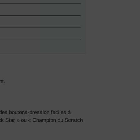
nt.
s de
lles
des boutons-pression faciles à
ck Star » ou « Champion du Scratch
ies et
sur votre