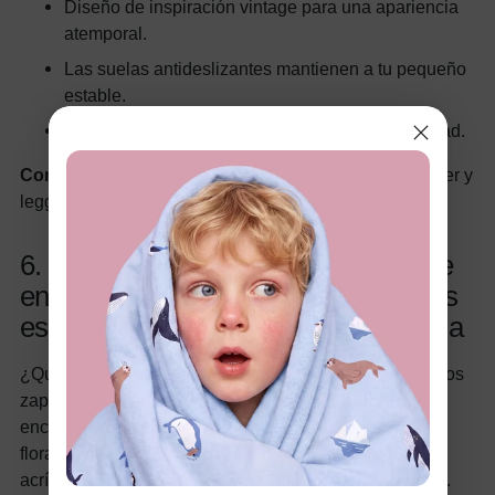
Diseño de inspiración vintage para una apariencia
atemporal.
Las suelas antideslizantes mantienen a tu pequeño
estable.
Forro polar suave para mayor calidez y comodidad.
Combinación perfecta:
combínalos con un lindo suéter y
leggings para un look invernal elegante.
6. Zapatos para caminar con tiras de
encaje y apliques de flores y cuadros
escoceses para bebé o niña pequeña
¿Quieres añadir un toque de dulzura a sus pasos? Estos
zapatos de cuadros y apliques florales son tan
encantadores como un cálido abrazo. Con un diseño
floral en 3D y una mezcla transpirable de algodón y
acrílico, mantendrán a tu pequeño cómodo y con estilo.